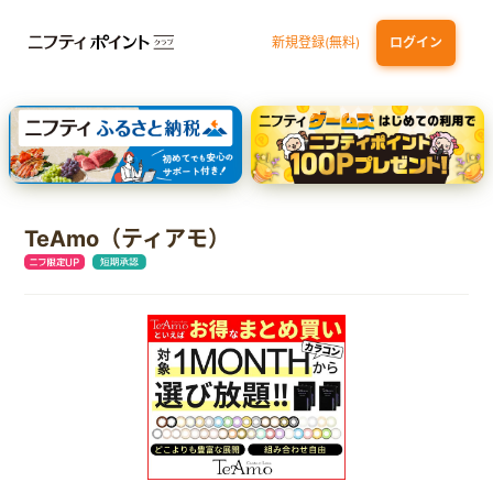
新規登録(無料)
ログイン
三井住友カード ゴールド（NL）（家族カード発行）
dカード GOLD
【実質初月無料】DMM | Disney+(ディズニープラス) セットプラン
SBI証券 確定拠出年金（iDeCo）
TeAmo（ティアモ）