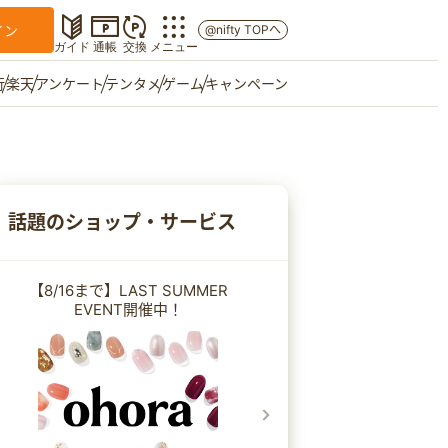
イン
@nifty TOPへ
ガイド
通帳
交換
メニュー
行
楽天
アンケート
テンタメ
ゲーム
キャンペーン
マイショップ
友達紹介
話題のショップ・サービス
ご意見箱
【8/16まで】LAST SUMMER
EVENT開催中！