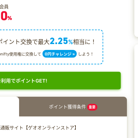
会員
.0
%
2.25
ポイント交換で最大
%
相当に！
@nifty使用権に交換して
0円チャレンジ »
しよう！
利用でポイントGET!
ポイント獲得条件
重要
式通販サイト【ゲオオンラインストア】