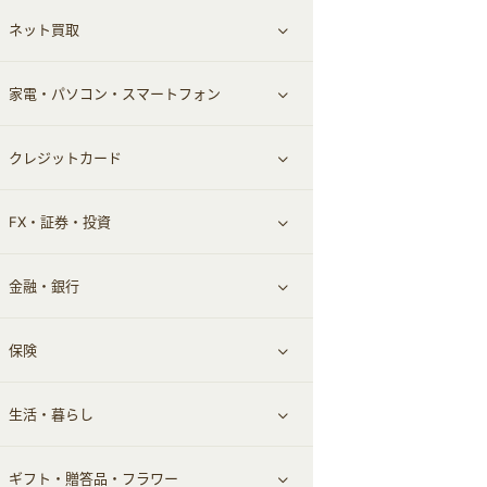
ネット買取
スーツ・フォーマル
お酒
ヘアケア
すべて見る
家電・パソコン・スマートフォン
食材宅配
エステ・サロン
スポーツ・フィットネス
すべて見る
クレジットカード
ウォーターサーバー
メンズ美容
日用品・薬局・からだ
ネット買取
すべて見る
FX・証券・投資
家電・パソコン・ソフトウェア
すべて見る
金融・銀行
通信・レンタルサーバー
クレジットカード
すべて見る
保険
スマホアプリ
FX
すべて見る
生活・暮らし
スマホ・携帯電話・SIM
証券
銀行・ネット銀行
すべて見る
ギフト・贈答品・フラワー
定額制有料コンテンツ
仮想通貨
キャッシング・ローン
保険相談・面談
すべて見る