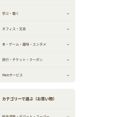
学ぶ・働く
その他投資
その他金融
住まい・暮らし
すべて見る
オフィス・文具
不動産
ギフト・贈答品
すべて見る
本・ゲーム・趣味・エンタメ
引越し
習い事・学習・学校
すべて見る
旅行・チケット・クーポン
エコ・エネルギー
仕事・転職
オフィス・文具
すべて見る
Webサービス
車情報・カーシェア・レンタル
ゲーム・趣味
すべて見る
中古車
音楽・シネマ・エンタメ
旅行・レジャー・航空券・宿泊
すべて見る
カテゴリーで選ぶ（お買い物）
結婚・恋愛
本
チケット・クーポン・チラシ
Webサービス(コミュニティ)
総合通販・デパート・スーパー