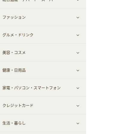
お役立ち
ファッション
すべて見る
赤ちゃん・こども・マタニティ
グルメ・ドリンク
総合通販
すべて見る
ペット
美容・コスメ
デパート・スーパー
ファッション
すべて見る
ふるさと納税
健康・日用品
インナー・下着
グルメ
すべて見る
家電・パソコン・スマートフォン
靴・フットウェア
ドリンク
スキンケア
すべて見る
クレジットカード
小物・かばん
お酒
メイクアップ
健康食品｜青汁・飲料
すべて見る
生活・暮らし
スーツ・フォーマル
食材宅配
ヘアケア
健康食品｜乳酸菌・ケフィア
家電・パソコン・ソフトウェア
すべて見る