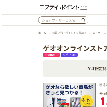
ホーム
お買い物でポイントを貯める
本・ゲーム
ゲオオンラインスト
ゲオ限定特
獲得
@n
1