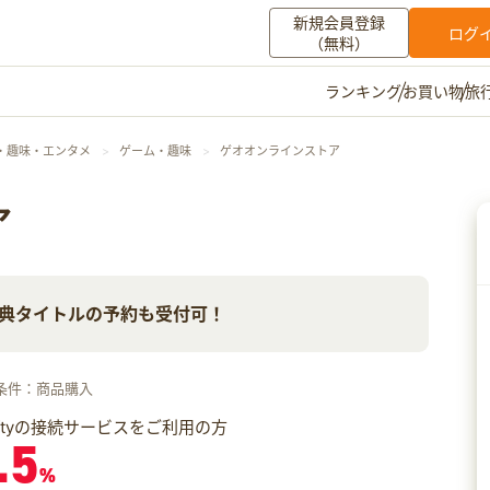
新規会員登録
ログ
（無料）
お買い物
旅
ランキング
マイメニュー
・趣味・エンタメ
ゲーム・趣味
ゲオオンラインストア
ポイント通帳
ポイント交換
登録情報
ア
その他
典タイトルの予約も受付可！
お知らせ
初心者ガイド
よくある質問
キャンペーン
お問い合わせ
条件：商品購入
ログイン
iftyの接続サービスをご利用の方
.5
%