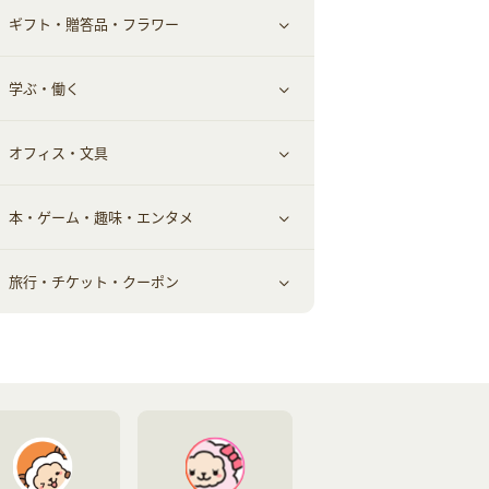
ギフト・贈答品・フラワー
メンズ美容
健康食品｜その他
スマホ・携帯電話・SIM
クレジットカード
すべて見る
学ぶ・働く
美容・ダイエット用品
スポーツ・フィットネス
車情報・カーシェア・レンタル
すべて見る
オフィス・文具
脱毛用品
日用品・薬局・からだ
お役立ち
ギフト・贈答品
すべて見る
本・ゲーム・趣味・エンタメ
美容食品
生活雑貨・家具インテリア
フラワー
習い事・学習・学校
すべて見る
旅行・チケット・クーポン
赤ちゃん・こども・マタニティ
オフィス・文具
すべて見る
ペット
ゲーム・趣味
すべて見る
ふるさと納税
音楽・シネマ・エンタメ
旅行・レジャー・航空券・宿泊
本
チケット・クーポン・チラシ