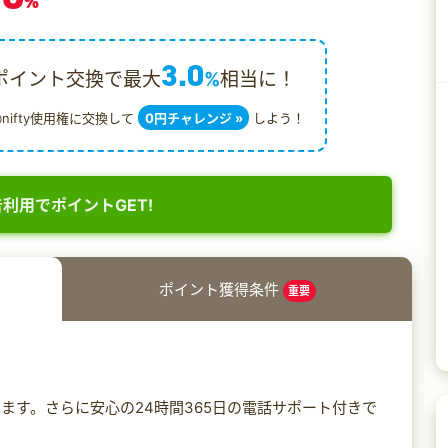
%
3.0
ポイント交換で最大
%
相当に！
@nifty使用権に交換して
0円チャレンジ »
しよう！
利用でポイントGET!
ポイント獲得条件
重要
ます。さらに安心の24時間365日の電話サポート付きで