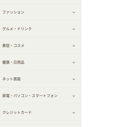
ファッション
すべて見る
グルメ・ドリンク
総合通販
すべて見る
美容・コスメ
ファッション
すべて見る
健康・日用品
インナー・下着
グルメ
すべて見る
ネット買取
スーツ・フォーマル
お酒
ヘアケア
すべて見る
家電・パソコン・スマートフォン
食材宅配
エステ・サロン
スポーツ・フィットネス
すべて見る
クレジットカード
ウォーターサーバー
メンズ美容
日用品・薬局・からだ
ネット買取
すべて見る