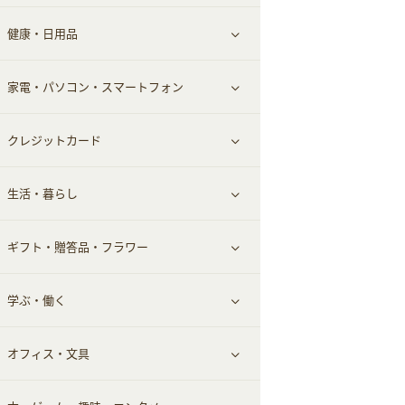
健康・日用品
インナー・下着
グルメ
すべて見る
家電・パソコン・スマートフォン
靴・フットウェア
ドリンク
スキンケア
すべて見る
クレジットカード
小物・かばん
お酒
メイクアップ
健康食品｜青汁・飲料
すべて見る
生活・暮らし
スーツ・フォーマル
食材宅配
ヘアケア
健康食品｜乳酸菌・ケフィア
家電・パソコン・ソフトウェア
すべて見る
ギフト・贈答品・フラワー
メンズ美容
健康食品｜その他
スマホ・携帯電話・SIM
クレジットカード
すべて見る
学ぶ・働く
美容・ダイエット用品
スポーツ・フィットネス
車情報・カーシェア・レンタル
すべて見る
オフィス・文具
脱毛用品
日用品・薬局・からだ
お役立ち
ギフト・贈答品
すべて見る