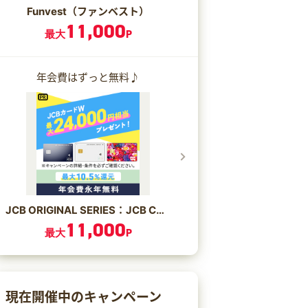
Funvest（ファンベスト）
11,000
最大
P
年会費はずっと無料♪
JCB ORIGINAL SERIES：JCB CARD W/JCB CARD W plus L
11,000
最大
P
現在開催中のキャンペーン