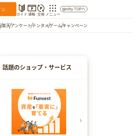
イン
@nifty TOPへ
ガイド
通帳
交換
メニュー
行
楽天
アンケート
テンタメ
ゲーム
キャンペーン
マイショップ
友達紹介
話題のショップ・サービス
ご意見箱