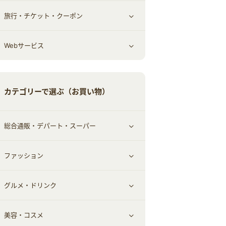
旅行・チケット・クーポン
エコ・エネルギー
仕事・転職
オフィス・文具
すべて見る
Webサービス
車情報・カーシェア・レンタル
ゲーム・趣味
すべて見る
中古車
音楽・シネマ・エンタメ
旅行・レジャー・航空券・宿泊
すべて見る
カテゴリーで選ぶ（お買い物）
結婚・恋愛
本
チケット・クーポン・チラシ
Webサービス(コミュニティ)
総合通販・デパート・スーパー
お役立ち
ファッション
すべて見る
赤ちゃん・こども・マタニティ
グルメ・ドリンク
総合通販
すべて見る
ペット
美容・コスメ
デパート・スーパー
ファッション
すべて見る
ふるさと納税