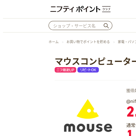
ホーム
お買い物でポイントを貯める
家電・パソ
マウスコンピュータ
獲得
@n
2
通常
1