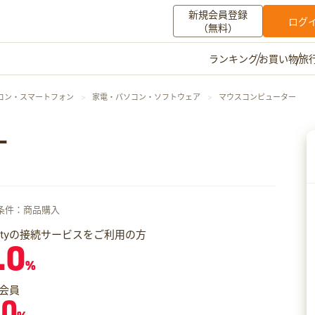
新規会員登録
ログ
（無料）
お買い物
旅
ランキング
マイメニュー
コン・スマートフォン
家電・パソコン・ソフトウェア
マウスコンピューター
ポイント通帳
ポイント交換
登録情報
ー
その他
お知らせ
初心者ガイド
よくある質問
条件：商品購入
キャンペーン
お問い合わせ
iftyの接続サービスをご利用の方
.0
ログイン
%
会員
.0