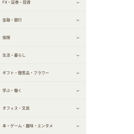
FX・証券・投資
家電・パソコン・ソフトウェア
すべて見る
金融・銀行
通信・レンタルサーバー
クレジットカード
すべて見る
保険
スマホアプリ
FX
すべて見る
生活・暮らし
スマホ・携帯電話・SIM
証券
銀行・ネット銀行
すべて見る
ギフト・贈答品・フラワー
定額制有料コンテンツ
仮想通貨
キャッシング・ローン
保険相談・面談
すべて見る
学ぶ・働く
その他投資
その他金融
住まい・暮らし
すべて見る
オフィス・文具
不動産
ギフト・贈答品
すべて見る
本・ゲーム・趣味・エンタメ
引越し
習い事・学習・学校
すべて見る