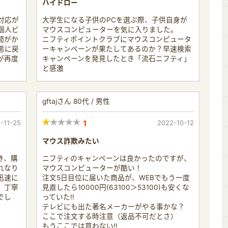
ハイドロー
対応が
大学生になる子供のPCを選ぶ際、子供自身が
個人ビ
マウスコンピューターを気に入りました。
間がか
ニフティポイントクラブにマウスコンピュータ
態に戻
ーキャンペーンが果たしてあるのか？早速検索
が再度
キャンペーンを発見したとき「流石ニフティ」
と感激
gftajさん 80代 / 男性
-11-25
1
2022-10-12
マウス詐欺みたい
き、購
ニフティのキャンペーンは良かったのですが、
れなり
マウスコンピューターが酷い！
迅速に
注文5日目位に届いた商品が、WEBでもう一度
。丁寧
見直したら10000円(63100＞53100)も安くな
でし
っていた‼
テレビにも出た著名メーカーがやる事かな？
ここで注文する時注意（返品不可だとさ）
もうここでは買わない‼