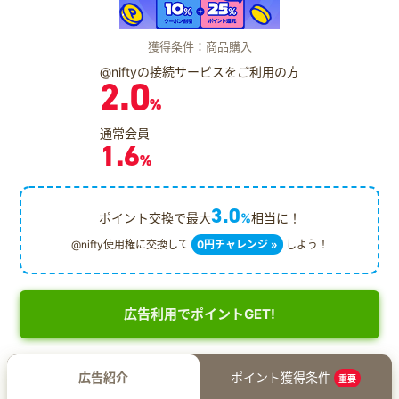
獲得条件：商品購入
@niftyの接続サービスをご利用の方
2.0
%
通常会員
1.6
%
3.0
ポイント交換で最大
%
相当に！
@nifty使用権に交換して
0円チャレンジ »
しよう！
広告利用でポイントGET!
広告紹介
ポイント獲得条件
重要