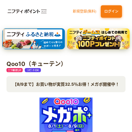
新規登録(無料)
ログイン
三井住友カード ゴールド（NL）（家族カード発行）
dカード GOLD
【実質初月無料】DMM | Disney+(ディズニープラス) セットプラン
SBI証券 確定拠出年金（iDeCo）
Qoo10（キューテン）
【8/9まで】お買い物が実質32.5％お得！メガポ開催中！