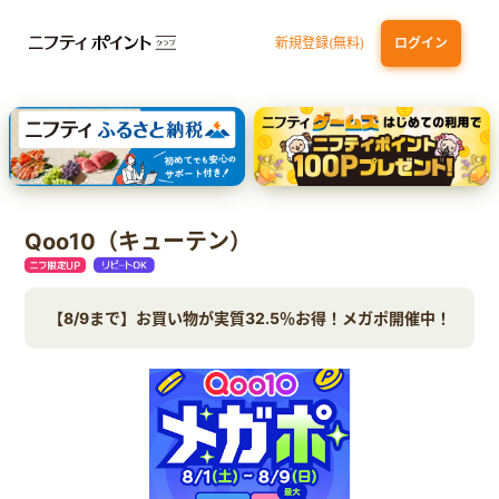
新規登録(無料)
ログイン
dカード GOLD
三井住友カード ゴールド（NL）（家族カード発行）
【実質初月無料】DMM | Disney+(ディズニープラス) セットプラン
SBI証券 確定拠出年金（iDeCo）
Qoo10（キューテン）
【8/9まで】お買い物が実質32.5％お得！メガポ開催中！