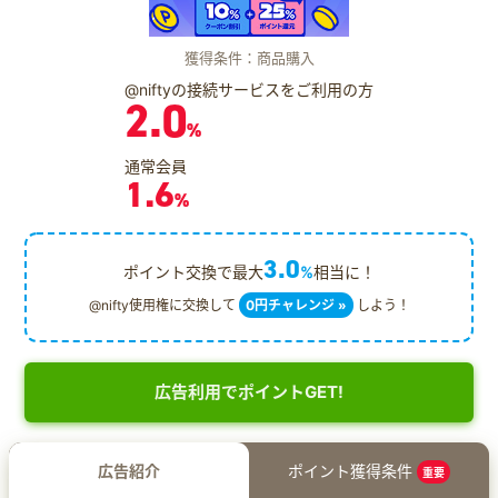
獲得条件：商品購入
@niftyの接続サービスをご利用の方
2.0
%
通常会員
1.6
%
3.0
ポイント交換で最大
%
相当に！
@nifty使用権に交換して
0円チャレンジ »
しよう！
広告利用でポイントGET!
広告紹介
ポイント獲得条件
重要