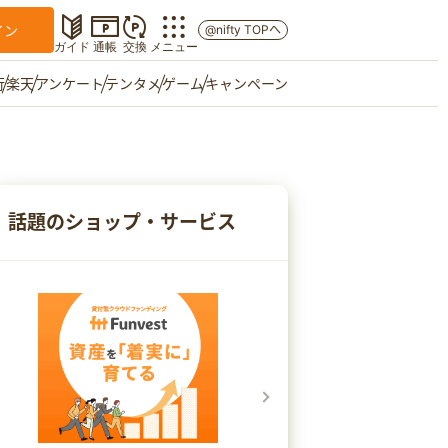
イン
@nifty TOPへ
ガイド
通帳
交換
メニュー
行
楽天
アンケート
テンタメ
ゲーム
キャンペーン
マイショップ
友達紹介
話題のショップ・サービス
ご意見箱