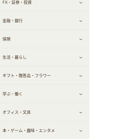
FX・証券・投資
家電・パソコン・ソフトウェア
すべて見る
金融・銀行
通信・レンタルサーバー
クレジットカード
すべて見る
保険
スマホアプリ
FX
すべて見る
生活・暮らし
スマホ・携帯電話・SIM
証券
銀行・ネット銀行
すべて見る
ギフト・贈答品・フラワー
定額制有料コンテンツ
仮想通貨
キャッシング・ローン
保険相談・面談
すべて見る
学ぶ・働く
その他投資
その他金融
住まい・暮らし
すべて見る
オフィス・文具
不動産
ギフト・贈答品
すべて見る
本・ゲーム・趣味・エンタメ
引越し
習い事・学習・学校
すべて見る