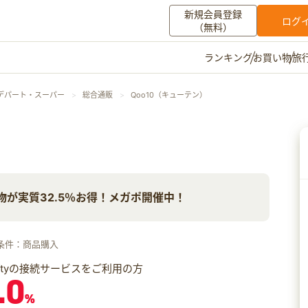
新規会員登録
ログ
（無料）
お買い物
旅
ランキング
マイメニュー
デパート・スーパー
総合通販
Qoo10（キューテン）
ポイント通帳
ポイント交換
登録情報
）
その他
物が実質32.5％お得！メガポ開催中！
お知らせ
初心者ガイド
よくある質問
キャンペーン
お問い合わせ
条件：商品購入
ログイン
iftyの接続サービスをご利用の方
.0
%