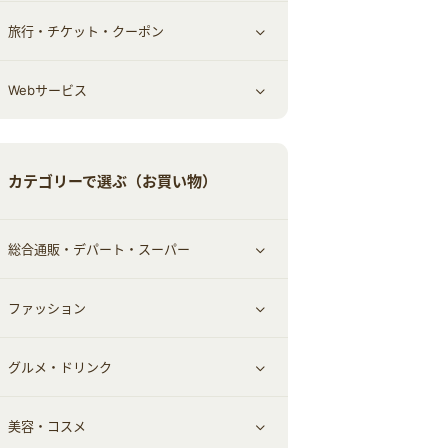
旅行・チケット・クーポン
エコ・エネルギー
仕事・転職
オフィス・文具
すべて見る
Webサービス
車情報・カーシェア・レンタル
ゲーム・趣味
すべて見る
中古車
音楽・シネマ・エンタメ
旅行・レジャー・航空券・宿泊
すべて見る
カテゴリーで選ぶ（お買い物）
結婚・恋愛
本
チケット・クーポン・チラシ
Webサービス(コミュニティ)
総合通販・デパート・スーパー
お役立ち
ファッション
すべて見る
赤ちゃん・こども・マタニティ
グルメ・ドリンク
総合通販
すべて見る
ペット
美容・コスメ
デパート・スーパー
ファッション
すべて見る
ふるさと納税