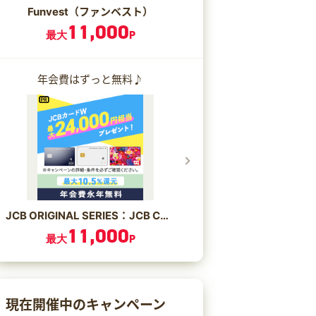
Funvest（ファンベスト）
11,000
最大
P
年会費はずっと無料♪
JCB ORIGINAL SERIES：JCB CARD W/JCB CARD W plus L
11,000
最大
P
現在開催中のキャンペーン