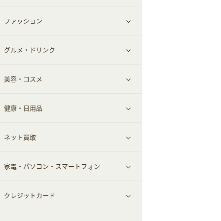
ファッション
すべて見る
グルメ・ドリンク
総合通販
すべて見る
美容・コスメ
ファッション
すべて見る
健康・日用品
インナー・下着
グルメ
すべて見る
ネット買取
スーツ・フォーマル
お酒
ヘアケア
すべて見る
家電・パソコン・スマートフォン
食材宅配
エステ・サロン
スポーツ・フィットネス
すべて見る
クレジットカード
ウォーターサーバー
メンズ美容
日用品・薬局・からだ
ネット買取
すべて見る