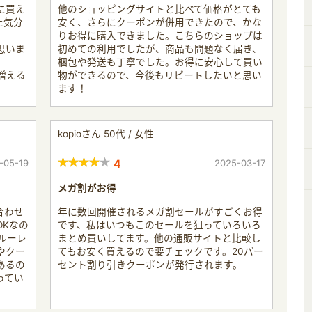
に買え
他のショッピングサイトと比べて価格がとても
た気分
安く、さらにクーポンが併用できたので、かな
りお得に購入できました。こちらのショップは
思いま
初めての利用でしたが、商品も問題なく届き、
梱包や発送も丁寧でした。お得に安心して買い
増える
物ができるので、今後もリピートしたいと思い
ます！
kopioさん 50代 / 女性
-05-19
4
2025-03-17
メガ割がお得
合わせ
年に数回開催されるメガ割セールがすごくお得
OKなの
です、私はいつもこのセールを狙っていろいろ
ルーレ
まとめ買いしてます。他の通販サイトと比較し
やクー
てもお安く買えるので要チェックです。20パー
あるの
セント割り引きクーポンが発行されます。
ってい