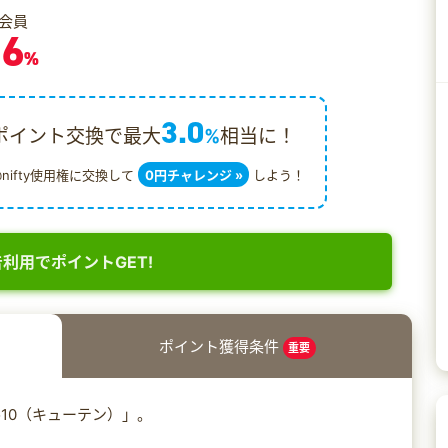
会員
.6
%
3.0
ポイント交換で最大
%
相当に！
@nifty使用権に交換して
0円チャレンジ »
しよう！
利用でポイントGET!
ポイント獲得条件
重要
10（キューテン）」。