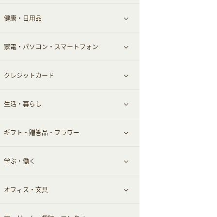
健康・日用品
インナー・下着
グルメ
すべて見る
家電・パソコン・スマートフォン
靴・フットウェア
ドリンク
スキンケア
すべて見る
クレジットカード
小物・かばん
お酒
メイクアップ
健康食品｜青汁・飲料
すべて見る
生活・暮らし
スーツ・フォーマル
食材宅配
ヘアケア
健康食品｜乳酸菌・ケフィア
家電・パソコン・ソフトウェア
すべて見る
ギフト・贈答品・フラワー
メンズ美容
健康食品｜その他
スマホ・携帯電話・SIM
クレジットカード
すべて見る
学ぶ・働く
美容・ダイエット用品
スポーツ・フィットネス
車情報・カーシェア・レンタル
すべて見る
オフィス・文具
脱毛用品
日用品・薬局・からだ
お役立ち
ギフト・贈答品
すべて見る