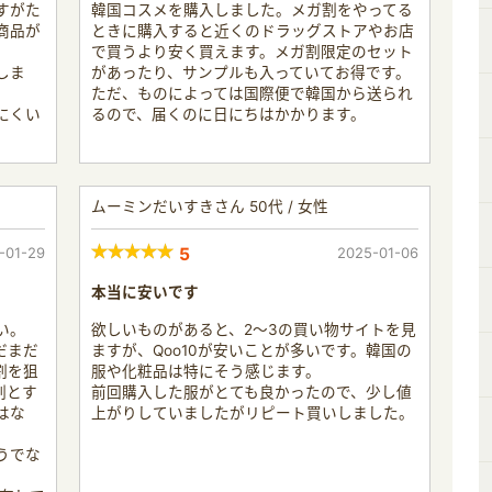
すがた
韓国コスメを購入しました。メガ割をやってる
商品が
ときに購入すると近くのドラッグストアやお店
で買うより安く買えます。メガ割限定のセット
しま
があったり、サンプルも入っていてお得です。
ただ、ものによっては国際便で韓国から送られ
にくい
るので、届くのに日にちはかかります。
ムーミンだいすきさん 50代 / 女性
-01-29
5
2025-01-06
本当に安いです
い。
欲しいものがあると、2～3の買い物サイトを見
だまだ
ますが、Qoo10が安いことが多いです。韓国の
割を狙
服や化粧品は特にそう感じます。
割とす
前回購入した服がとても良かったので、少し値
はな
上がりしていましたがリピート買いしました。
うでな
。