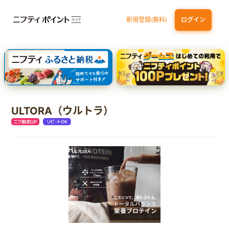
新規登録(無料)
ログイン
dカード GOLD
三井住友カード ゴールド（NL）（家族カード発行）
【実質初月無料】DMM | Disney+(ディズニープラス) セットプラン
SBI証券 確定拠出年金（iDeCo）
ULTORA（ウルトラ）