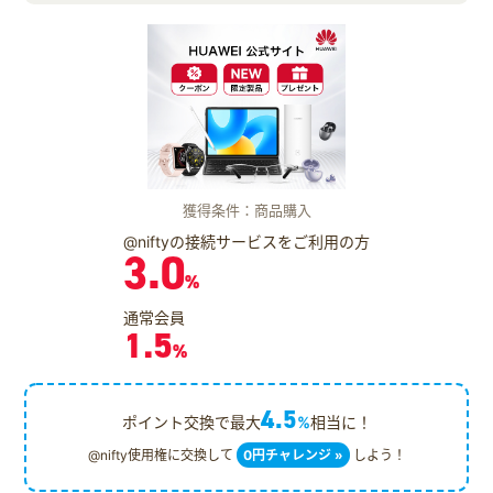
獲得条件：商品購入
@niftyの接続サービスをご利用の方
3.0
%
通常会員
1.5
%
4.5
ポイント交換で最大
%
相当に！
@nifty使用権に交換して
0円チャレンジ »
しよう！