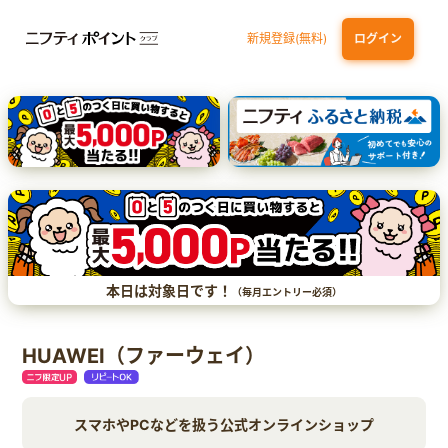
新規登録(無料)
ログイン
三井住友カード（NL）オーロラデザイン
【三井住友銀行口座お持ちの方専用】Olive口座切替
P-one Wiz
ライフカードビジネスライトプラス
dカード
本日は対象日です！
（毎月エントリー必須）
HUAWEI（ファーウェイ）
スマホやPCなどを扱う公式オンラインショップ