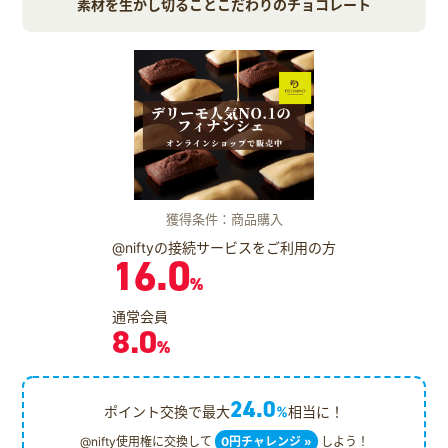
素材を生かし切ることこだわりのチョコレート
獲得条件：商品購入
@niftyの接続サービスをご利用の方
16.0
%
通常会員
8.0
%
24.0
ポイント交換で最大
%
相当に！
@nifty使用権に交換して
0円チャレンジ »
しよう！