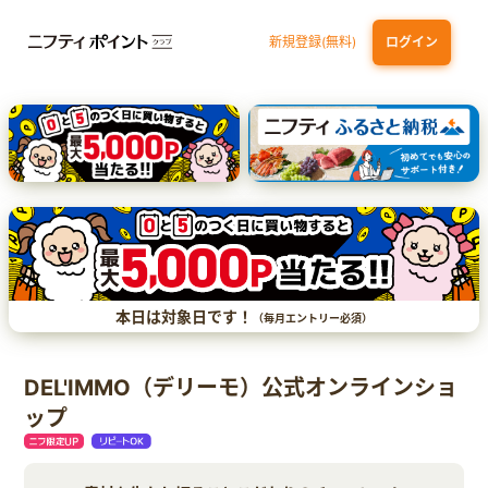
新規登録(無料)
ログイン
三井住友カード（NL）オーロラデザイン
【三井住友銀行口座お持ちの方専用】Olive口座切替
P-one Wiz
ライフカードビジネスライトプラス
dカード
本日は対象日です！
（毎月エントリー必須）
DEL'IMMO（デリーモ）公式オンラインショ
ップ