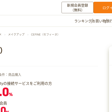
新規会員登録
ログ
（無料）
お買い物
旅
ランキング
マイメニュー
メ
メイクアップ
CEFINE（セフィーヌ）
ポイント通帳
ポイント交換
登録情報
ヌ）
その他
お知らせ
初心者ガイド
よくある質問
条件：商品購入
キャンペーン
お問い合わせ
iftyの接続サービスをご利用の方
.0
ログイン
%
会員
.0