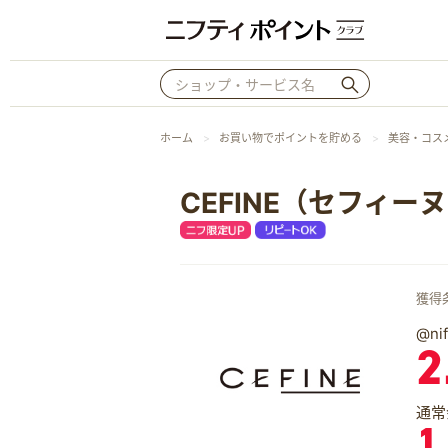
ホーム
お買い物でポイントを貯める
美容・コス
CEFINE（セフィー
獲得
@n
2
通常
1