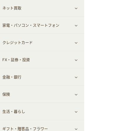
ネット買取
スーツ・フォーマル
お酒
ヘアケア
すべて見る
家電・パソコン・スマートフォン
食材宅配
エステ・サロン
スポーツ・フィットネス
すべて見る
クレジットカード
ウォーターサーバー
メンズ美容
日用品・薬局・からだ
ネット買取
すべて見る
FX・証券・投資
家電・パソコン・ソフトウェア
すべて見る
金融・銀行
通信・レンタルサーバー
クレジットカード
すべて見る
保険
スマホアプリ
FX
すべて見る
生活・暮らし
スマホ・携帯電話・SIM
証券
銀行・ネット銀行
すべて見る
ギフト・贈答品・フラワー
定額制有料コンテンツ
仮想通貨
キャッシング・ローン
保険相談・面談
すべて見る