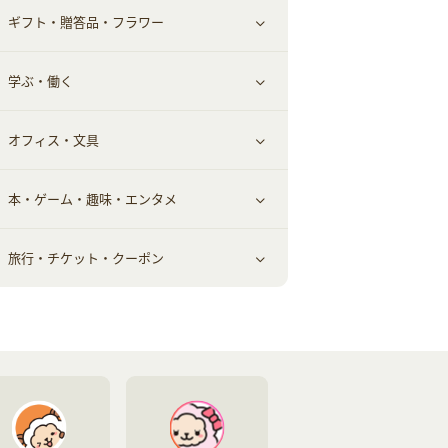
ギフト・贈答品・フラワー
メンズ美容
健康食品｜その他
スマホ・携帯電話・SIM
クレジットカード
すべて見る
学ぶ・働く
美容・ダイエット用品
スポーツ・フィットネス
車情報・カーシェア・レンタル
すべて見る
オフィス・文具
脱毛用品
日用品・薬局・からだ
お役立ち
ギフト・贈答品
すべて見る
本・ゲーム・趣味・エンタメ
美容食品
生活雑貨・家具インテリア
フラワー
習い事・学習・学校
すべて見る
旅行・チケット・クーポン
赤ちゃん・こども・マタニティ
オフィス・文具
すべて見る
ペット
ゲーム・趣味
すべて見る
ふるさと納税
音楽・シネマ・エンタメ
旅行・レジャー・航空券・宿泊
本
チケット・クーポン・チラシ