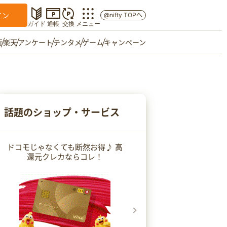
イン
@nifty TOPへ
ガイド
通帳
交換
メニュー
行
楽天
アンケート
テンタメ
ゲーム
キャンペーン
マイショップ
友達紹介
話題のショップ・サービス
ご意見箱
ドコモじゃなくても断然お得♪ 高
還元クレカならコレ！