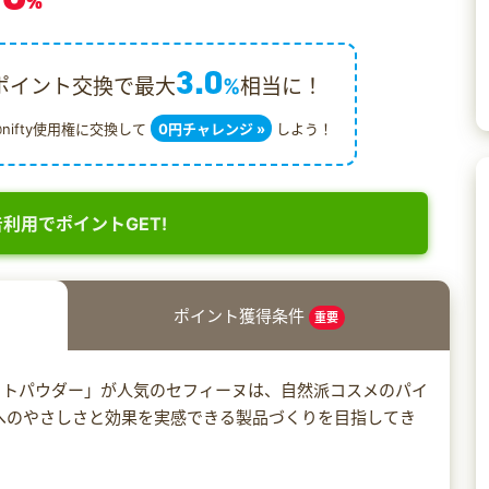
%
3.0
ポイント交換で最大
%
相当に！
@nifty使用権に交換して
0円チャレンジ »
しよう！
利用でポイントGET!
ポイント獲得条件
重要
ットパウダー」が人気のセフィーヌは、自然派コスメのパイ
肌へのやさしさと効果を実感できる製品づくりを目指してき