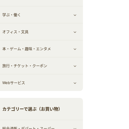
学ぶ・働く
その他投資
その他金融
住まい・暮らし
すべて見る
オフィス・文具
不動産
ギフト・贈答品
すべて見る
本・ゲーム・趣味・エンタメ
引越し
習い事・学習・学校
すべて見る
旅行・チケット・クーポン
エコ・エネルギー
仕事・転職
オフィス・文具
すべて見る
Webサービス
車情報・カーシェア・レンタル
ゲーム・趣味
すべて見る
中古車
音楽・シネマ・エンタメ
旅行・レジャー・航空券・宿泊
すべて見る
カテゴリーで選ぶ（お買い物）
結婚・恋愛
本
チケット・クーポン・チラシ
Webサービス(コミュニティ)
総合通販・デパート・スーパー