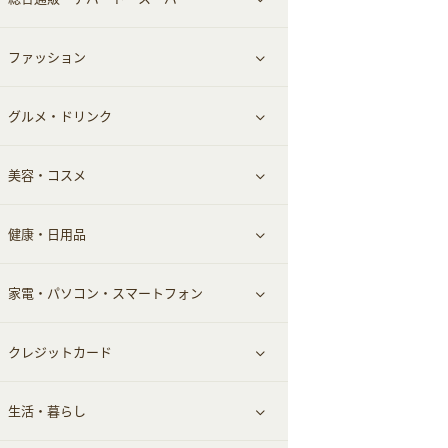
お役立ち
ファッション
すべて見る
赤ちゃん・こども・マタニティ
グルメ・ドリンク
総合通販
すべて見る
ペット
美容・コスメ
デパート・スーパー
ファッション
すべて見る
ふるさと納税
健康・日用品
インナー・下着
グルメ
すべて見る
家電・パソコン・スマートフォン
靴・フットウェア
ドリンク
スキンケア
すべて見る
クレジットカード
小物・かばん
お酒
メイクアップ
健康食品｜青汁・飲料
すべて見る
生活・暮らし
スーツ・フォーマル
食材宅配
ヘアケア
健康食品｜乳酸菌・ケフィア
家電・パソコン・ソフトウェア
すべて見る