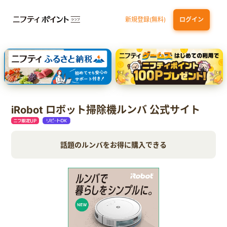
新規登録(無料)
ログイン
dカード
九州カードNEXT
JCB ORIGINAL SERIES：JCBカード S
三井住友カード ゴールド（NL）（家族カード発行）
【実質初月無料】DMM | Disney+(ディズニープラス) セットプラン
iRobot ロボット掃除機ルンバ 公式サイト
話題のルンバをお得に購入できる