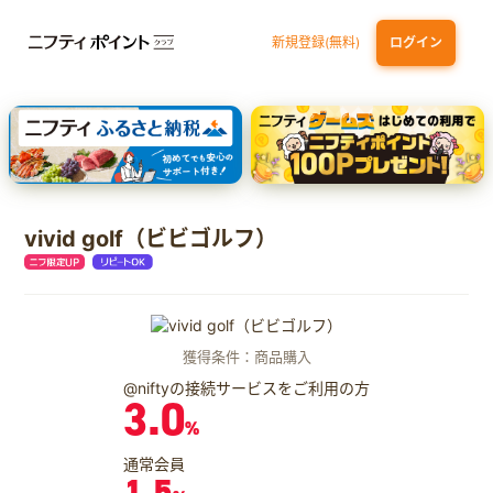
新規登録(無料)
ログイン
三井住友カード ゴールド（NL）（家族カード発行）
dカード GOLD
【実質初月無料】DMM | Disney+(ディズニープラス) セットプラン
SBI証券 確定拠出年金（iDeCo）
vivid golf（ビビゴルフ）
獲得条件：商品購入
@niftyの接続サービスをご利用の方
3.0
%
通常会員
1.5