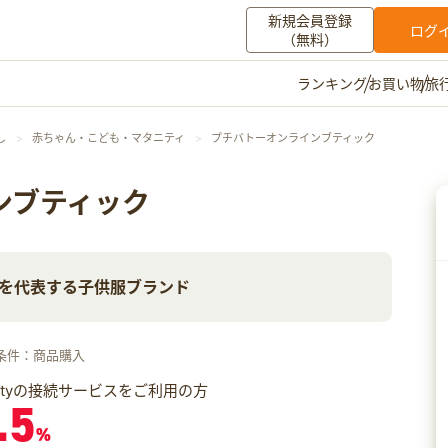
新規会員登録
ログ
（無料）
お買い物
旅
ランキング
マイメニュー
し
赤ちゃん・こども・マタニティ
プチバトーオンラインブティック
ポイント通帳
ポイント交換
登録情報
ンブティック
その他
を代表する子供服ブランド
お知らせ
初心者ガイド
よくある質問
キャンペーン
お問い合わせ
条件：商品購入
ログイン
iftyの接続サービスをご利用の方
.5
%