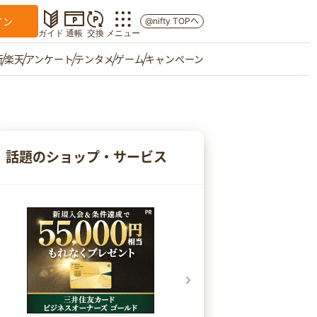
イン
@nifty TOPへ
ガイド
通帳
交換
メニュー
行
楽天
アンケート
テンタメ
ゲーム
キャンペーン
マイショップ
友達紹介
話題のショップ・サービス
ご意見箱