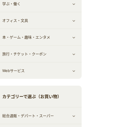
学ぶ・働く
その他投資
その他金融
住まい・暮らし
すべて見る
オフィス・文具
不動産
ギフト・贈答品
すべて見る
本・ゲーム・趣味・エンタメ
引越し
習い事・学習・学校
すべて見る
旅行・チケット・クーポン
エコ・エネルギー
仕事・転職
オフィス・文具
すべて見る
Webサービス
車情報・カーシェア・レンタル
ゲーム・趣味
すべて見る
中古車
音楽・シネマ・エンタメ
旅行・レジャー・航空券・宿泊
すべて見る
カテゴリーで選ぶ（お買い物）
結婚・恋愛
本
チケット・クーポン・チラシ
Webサービス(コミュニティ)
総合通販・デパート・スーパー
お役立ち