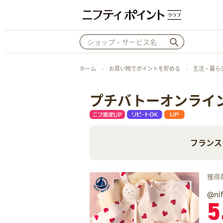
ホーム
お買い物でポイントを貯める
生活・暮ら
プチバトーオンライ
フランス
獲得
@n
5