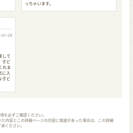
っちゃいます。
-01-29
実して
、子ど
くれま
気に入
な子ど
事項を必ずご確認ください。
いた内容とこの詳細ページの内容に相違があった場合は、この詳細
了承ください。