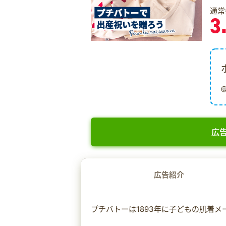
通常
3
広告
広告紹介
プチバトーは1893年に子どもの肌着