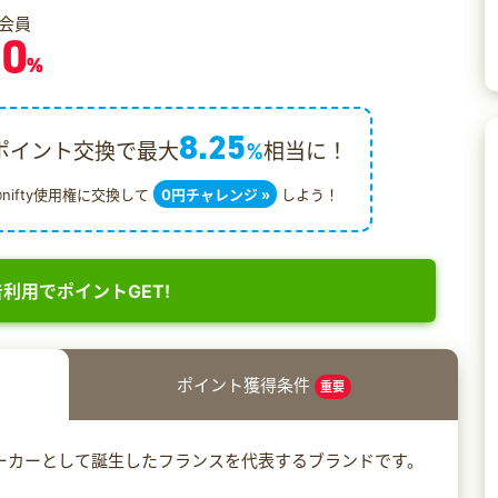
会員
.0
%
8.25
ポイント交換で最大
%
相当に！
@nifty使用権に交換して
0円チャレンジ »
しよう！
利用でポイントGET!
ポイント獲得条件
重要
メーカーとして誕生したフランスを代表するブランドです。