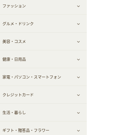
ファッション
すべて見る
赤ちゃん・こども・マタニティ
グルメ・ドリンク
総合通販
すべて見る
ペット
美容・コスメ
デパート・スーパー
ファッション
すべて見る
ふるさと納税
健康・日用品
インナー・下着
グルメ
すべて見る
家電・パソコン・スマートフォン
靴・フットウェア
ドリンク
スキンケア
すべて見る
クレジットカード
小物・かばん
お酒
メイクアップ
健康食品｜青汁・飲料
すべて見る
生活・暮らし
スーツ・フォーマル
食材宅配
ヘアケア
健康食品｜乳酸菌・ケフィア
家電・パソコン・ソフトウェア
すべて見る
ギフト・贈答品・フラワー
メンズ美容
健康食品｜その他
スマホ・携帯電話・SIM
クレジットカード
すべて見る