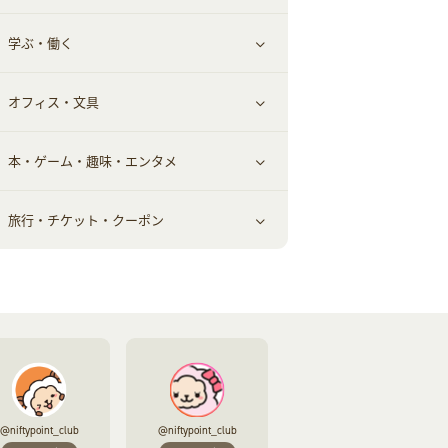
学ぶ・働く
美容・ダイエット用品
スポーツ・フィットネス
車情報・カーシェア・レンタル
すべて見る
オフィス・文具
脱毛用品
日用品・薬局・からだ
お役立ち
ギフト・贈答品
すべて見る
本・ゲーム・趣味・エンタメ
美容食品
生活雑貨・家具インテリア
フラワー
習い事・学習・学校
すべて見る
旅行・チケット・クーポン
赤ちゃん・こども・マタニティ
オフィス・文具
すべて見る
ペット
ゲーム・趣味
すべて見る
ふるさと納税
音楽・シネマ・エンタメ
旅行・レジャー・航空券・宿泊
本
チケット・クーポン・チラシ
@niftypoint_club
@niftypoint_club