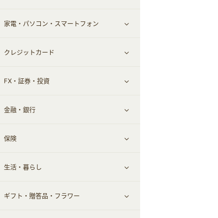
家電・パソコン・スマートフォン
食材宅配
エステ・サロン
スポーツ・フィットネス
すべて見る
クレジットカード
ウォーターサーバー
メンズ美容
日用品・薬局・からだ
ネット買取
すべて見る
FX・証券・投資
家電・パソコン・ソフトウェア
すべて見る
金融・銀行
通信・レンタルサーバー
クレジットカード
すべて見る
保険
スマホアプリ
FX
すべて見る
生活・暮らし
スマホ・携帯電話・SIM
証券
銀行・ネット銀行
すべて見る
ギフト・贈答品・フラワー
定額制有料コンテンツ
仮想通貨
キャッシング・ローン
保険相談・面談
すべて見る