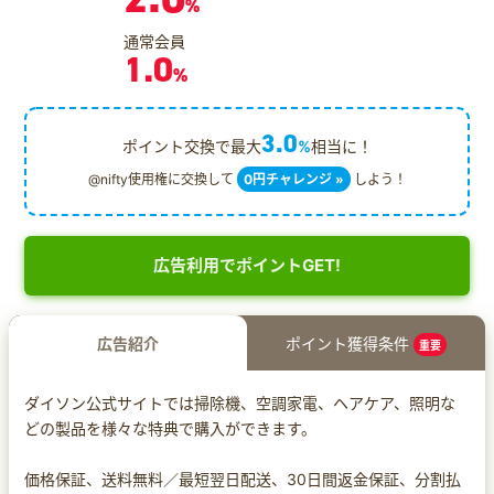
%
通常会員
1.0
%
3.0
ポイント交換で最大
%
相当に！
@nifty使用権に交換して
0円チャレンジ »
しよう！
広告利用でポイントGET!
広告紹介
ポイント獲得条件
重要
ダイソン公式サイトでは掃除機、空調家電、ヘアケア、照明な
どの製品を様々な特典で購入ができます。
価格保証、送料無料／最短翌日配送、30日間返金保証、分割払