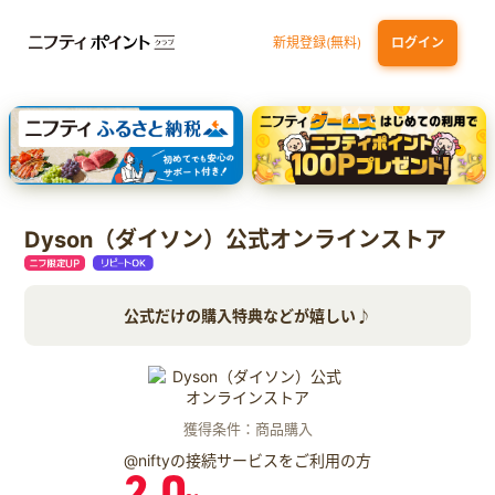
新規登録(無料)
ログイン
三井住友カード ゴールド（NL）（家族カード発行）
dカード GOLD
【実質初月無料】DMM | Disney+(ディズニープラス) セットプラン
SBI証券 確定拠出年金（iDeCo）
Dyson（ダイソン）公式オンラインストア
公式だけの購入特典などが嬉しい♪
獲得条件：商品購入
@niftyの接続サービスをご利用の方
2.0