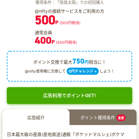
獲得条件：「雨風太陽」での初回購入
@niftyの接続サービスをご利用の方
500
P
(500円相当)
通常会員
400
P
(400円相当)
750
ポイント交換で最大
円
相当に！
@nifty使用権に交換して
0円チャレンジ »
しよう！
広告利用でポイントGET!
広告紹介
ポイント獲得条件
重要
日本最大級の産直(産地直送)通販「ポケットマルシェ(ポケマ