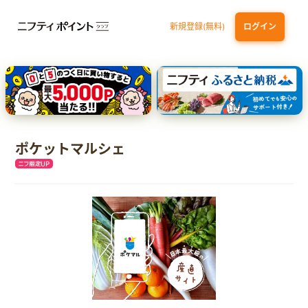
新規登録(無料)
ログイン
三井住友カード（NL）オーロラデザイン
【三井住友銀行口座お持ちの方専用】Olive口座切替
P-one Wiz
ライフカードビジネスライトプラス
dカード
ポケットマルシェ