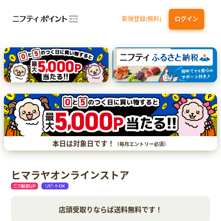
新規登録(無料)
ログイン
三井住友カード（NL）オーロラデザイン
【三井住友銀行口座お持ちの方専用】Olive口座切替
P-one Wiz
ライフカードビジネスライトプラス
dカード
本日は対象日です！
（毎月エントリー必須）
ヒマラヤオンラインストア
店頭受取りならば送料無料です！