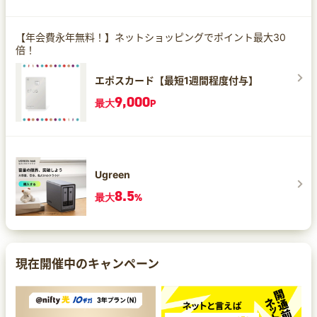
【年会費永年無料！】ネットショッピングでポイント最大30
倍！
エポスカード【最短1週間程度付与】
9,000
最大
P
Ugreen
8.5
最大
%
現在開催中のキャンペーン