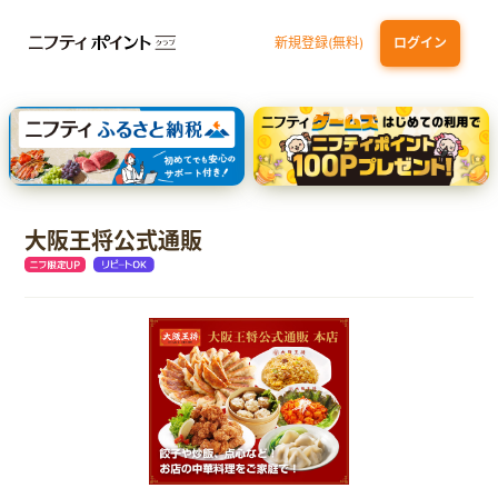
新規登録(無料)
ログイン
三井住友カード ゴールド（NL）（家族カード発行）
dカード GOLD
【実質初月無料】DMM | Disney+(ディズニープラス) セットプラン
SBI証券 確定拠出年金（iDeCo）
大阪王将公式通販