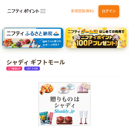
新規登録(無料)
ログイン
dカード GOLD
三井住友カード ゴールド（NL）（家族カード発行）
【実質初月無料】DMM | Disney+(ディズニープラス) セットプラン
SBI証券 確定拠出年金（iDeCo）
シャディ ギフトモール