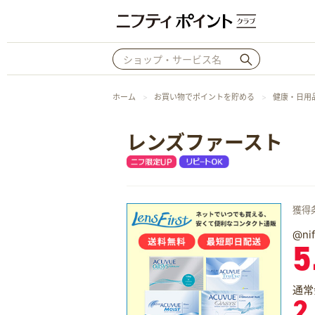
ホーム
お買い物でポイントを貯める
健康・日用
レンズファースト
獲得
@n
5
通常
2