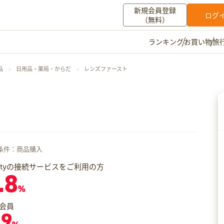
新規会員登録
ログ
（無料）
お買い物
旅
ランキング
マイメニュー
品
日用品・薬局・からだ
レンズファースト
ポイント通帳
ポイント交換
登録情報
その他
お知らせ
初心者ガイド
よくある質問
条件：商品購入
キャンペーン
お問い合わせ
iftyの接続サービスをご利用の方
.8
ログイン
%
会員
.9