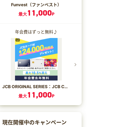
Funvest（ファンベスト）
11,000
最大
P
年会費はずっと無料♪
JCB ORIGINAL SERIES：JCB CARD W/JCB CARD W plus L
11,000
最大
P
現在開催中のキャンペーン