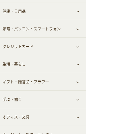
健康・日用品
インナー・下着
グルメ
すべて見る
家電・パソコン・スマートフォン
靴・フットウェア
ドリンク
スキンケア
すべて見る
クレジットカード
小物・かばん
お酒
メイクアップ
健康食品｜青汁・飲料
すべて見る
生活・暮らし
スーツ・フォーマル
食材宅配
ヘアケア
健康食品｜乳酸菌・ケフィア
家電・パソコン・ソフトウェア
すべて見る
ギフト・贈答品・フラワー
メンズ美容
健康食品｜その他
スマホ・携帯電話・SIM
クレジットカード
すべて見る
学ぶ・働く
美容・ダイエット用品
スポーツ・フィットネス
車情報・カーシェア・レンタル
すべて見る
オフィス・文具
脱毛用品
日用品・薬局・からだ
お役立ち
ギフト・贈答品
すべて見る