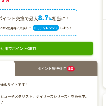
%
8.7
ポイント交換で最大
%
相当に！
@nifty使用権に交換して
0円チャレンジ »
しよう！
利用でポイントGET!
ポイント獲得条件
重要
の通販サイトです！
ュビューやメダリスト、デイリーズシリーズ）を販売中。
す♪