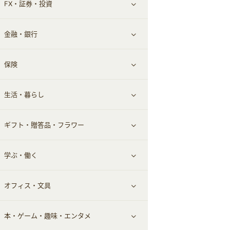
FX・証券・投資
家電・パソコン・ソフトウェア
すべて見る
金融・銀行
通信・レンタルサーバー
クレジットカード
すべて見る
保険
スマホアプリ
FX
すべて見る
生活・暮らし
スマホ・携帯電話・SIM
証券
銀行・ネット銀行
すべて見る
ギフト・贈答品・フラワー
定額制有料コンテンツ
仮想通貨
キャッシング・ローン
保険相談・面談
すべて見る
学ぶ・働く
その他投資
その他金融
住まい・暮らし
すべて見る
オフィス・文具
不動産
ギフト・贈答品
すべて見る
本・ゲーム・趣味・エンタメ
引越し
習い事・学習・学校
すべて見る