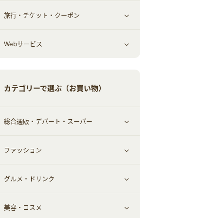
旅行・チケット・クーポン
エコ・エネルギー
仕事・転職
オフィス・文具
すべて見る
Webサービス
車情報・カーシェア・レンタル
ゲーム・趣味
すべて見る
中古車
音楽・シネマ・エンタメ
旅行・レジャー・航空券・宿泊
すべて見る
カテゴリーで選ぶ（お買い物）
結婚・恋愛
本
チケット・クーポン・チラシ
Webサービス(コミュニティ)
総合通販・デパート・スーパー
お役立ち
ファッション
すべて見る
赤ちゃん・こども・マタニティ
グルメ・ドリンク
総合通販
すべて見る
ペット
美容・コスメ
デパート・スーパー
ファッション
すべて見る
ふるさと納税