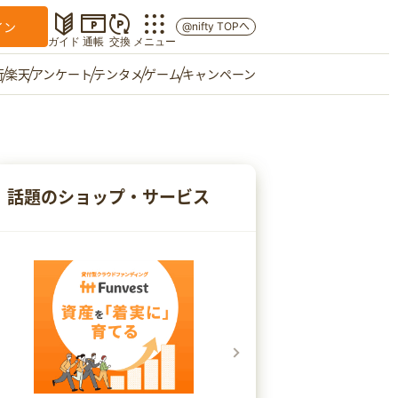
イン
@nifty TOPへ
ガイド
通帳
交換
メニュー
行
楽天
アンケート
テンタメ
ゲーム
キャンペーン
マイショップ
友達紹介
話題のショップ・サービス
ご意見箱