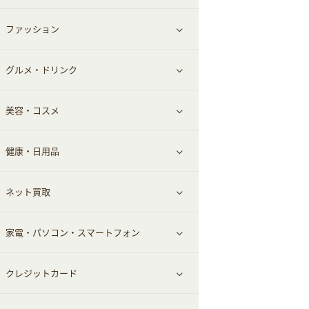
ファッション
すべて見る
グルメ・ドリンク
総合通販
すべて見る
美容・コスメ
ファッション
すべて見る
健康・日用品
インナー・下着
グルメ
すべて見る
ネット買取
スーツ・フォーマル
お酒
ヘアケア
すべて見る
家電・パソコン・スマートフォン
食材宅配
エステ・サロン
スポーツ・フィットネス
すべて見る
クレジットカード
ウォーターサーバー
メンズ美容
日用品・薬局・からだ
ネット買取
すべて見る