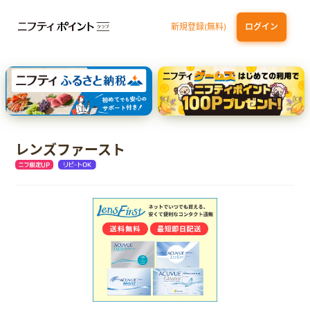
新規登録(無料)
ログイン
三井住友カード ゴールド（NL）（家族カード発行）
dカード GOLD
【実質初月無料】DMM | Disney+(ディズニープラス) セットプラン
SBI証券 確定拠出年金（iDeCo）
レンズファースト