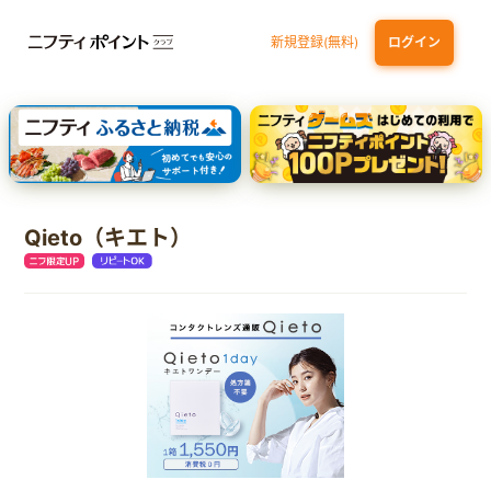
新規登録(無料)
ログイン
dカード GOLD
三井住友カード ゴールド（NL）（家族カード発行）
【実質初月無料】DMM | Disney+(ディズニープラス) セットプラン
SBI証券 確定拠出年金（iDeCo）
Qieto（キエト）