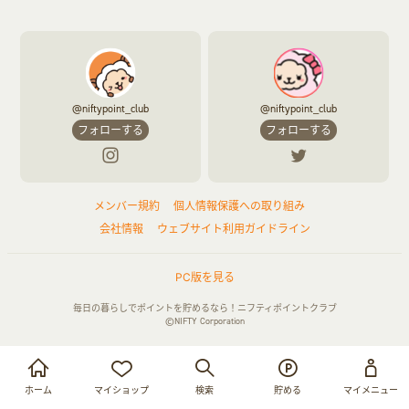
@niftypoint_club
@niftypoint_club
フォローする
フォローする
メンバー規約
個人情報保護への取り組み
会社情報
ウェブサイト利用ガイドライン
PC版を見る
毎日の暮らしでポイントを貯めるなら！ニフティポイントクラブ
©NIFTY Corporation
お買い物・サービス利用で貯める
ログイン
ホーム
マイショップ
検索
貯める
マイメニュー