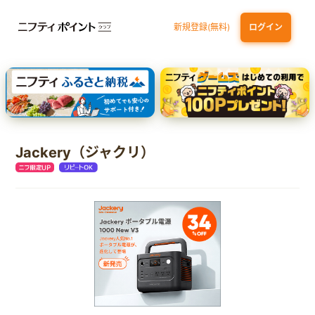
新規登録(無料)
ログイン
dカード
九州カードNEXT
JCB ORIGINAL SERIES：JCBカード S
三井住友カード ゴールド（NL）（家族カード発行）
【実質初月無料】DMM | Disney+(ディズニープラス) セットプラン
Jackery（ジャクリ）