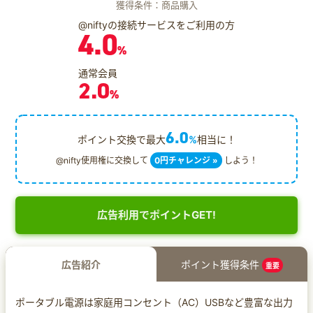
獲得条件：商品購入
@niftyの接続サービスをご利用の方
4.0
%
通常会員
2.0
%
6.0
ポイント交換で最大
%
相当に！
@nifty使用権に交換して
0円チャレンジ »
しよう！
広告利用でポイントGET!
広告紹介
ポイント獲得条件
重要
ポータブル電源は家庭用コンセント（AC）USBなど豊富な出力