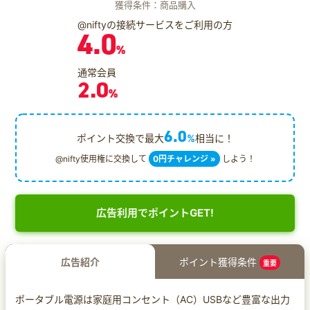
獲得条件：商品購入
@niftyの接続サービスをご利用の方
4.0
%
通常会員
2.0
%
6.0
ポイント交換で最大
%
相当に！
@nifty使用権に交換して
0円チャレンジ »
しよう！
広告利用でポイントGET!
広告紹介
ポイント獲得条件
重要
ポータブル電源は家庭用コンセント（AC）USBなど豊富な出力