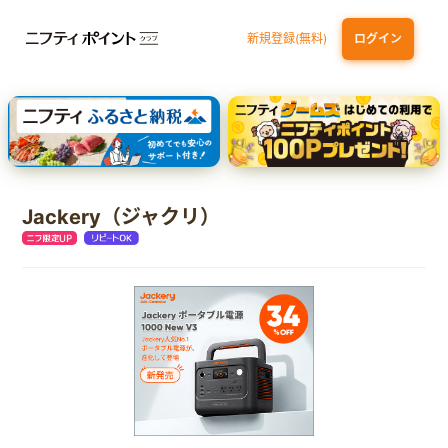
新規登録(無料)
ログイン
dカード GOLD
三井住友カード ゴールド（NL）（家族カード発行）
【実質初月無料】DMM | Disney+(ディズニープラス) セットプラン
SBI証券 確定拠出年金（iDeCo）
Jackery（ジャクリ）