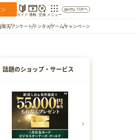
イン
@nifty TOPへ
ガイド
通帳
交換
メニュー
行
楽天
アンケート
テンタメ
ゲーム
キャンペーン
マイショップ
友達紹介
話題のショップ・サービス
ご意見箱