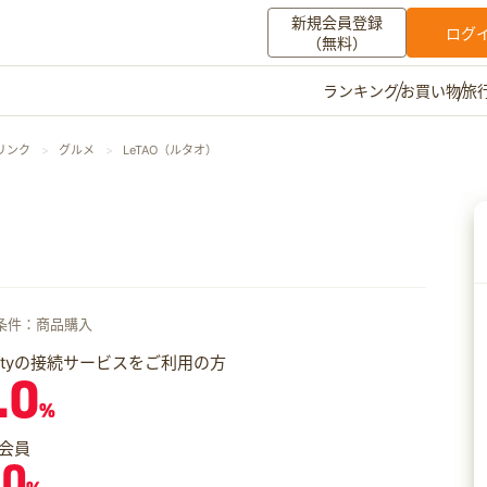
新規会員登録
ログ
（無料）
お買い物
旅
ランキング
マイメニュー
リンク
グルメ
LeTAO（ルタオ）
ポイント通帳
ポイント交換
登録情報
その他
お知らせ
初心者ガイド
よくある質問
条件：商品購入
キャンペーン
お問い合わせ
iftyの接続サービスをご利用の方
.0
ログイン
%
会員
.0