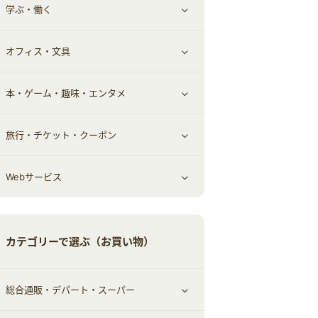
学ぶ・働く
その他投資
その他金融
住まい・暮らし
すべて見る
オフィス・文具
不動産
ギフト・贈答品
すべて見る
本・ゲーム・趣味・エンタメ
引越し
習い事・学習・学校
すべて見る
旅行・チケット・クーポン
エコ・エネルギー
仕事・転職
オフィス・文具
すべて見る
Webサービス
車情報・カーシェア・レンタル
ゲーム・趣味
すべて見る
中古車
音楽・シネマ・エンタメ
旅行・レジャー・航空券・宿泊
すべて見る
カテゴリーで選ぶ（お買い物）
結婚・恋愛
本
チケット・クーポン・チラシ
Webサービス(コミュニティ)
総合通販・デパート・スーパー
お役立ち