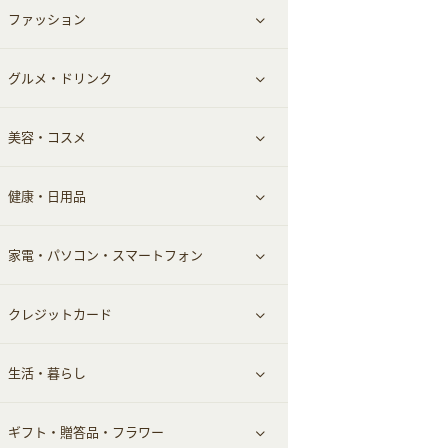
ファッション
すべて見る
赤ちゃん・こども・マタニティ
グルメ・ドリンク
総合通販
すべて見る
ペット
美容・コスメ
デパート・スーパー
ファッション
すべて見る
ふるさと納税
健康・日用品
インナー・下着
グルメ
すべて見る
家電・パソコン・スマートフォン
靴・フットウェア
ドリンク
スキンケア
すべて見る
クレジットカード
小物・かばん
お酒
メイクアップ
健康食品｜青汁・飲料
すべて見る
生活・暮らし
スーツ・フォーマル
食材宅配
ヘアケア
健康食品｜乳酸菌・ケフィア
家電・パソコン・ソフトウェア
すべて見る
ギフト・贈答品・フラワー
メンズ美容
健康食品｜その他
スマホ・携帯電話・SIM
クレジットカード
すべて見る