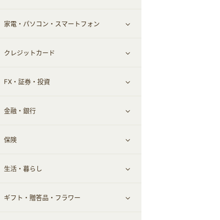
家電・パソコン・スマートフォン
食材宅配
エステ・サロン
スポーツ・フィットネス
すべて見る
クレジットカード
ウォーターサーバー
メンズ美容
日用品・薬局・からだ
ネット買取
すべて見る
FX・証券・投資
家電・パソコン・ソフトウェア
すべて見る
金融・銀行
通信・レンタルサーバー
クレジットカード
すべて見る
保険
スマホアプリ
FX
すべて見る
生活・暮らし
スマホ・携帯電話・SIM
証券
銀行・ネット銀行
すべて見る
ギフト・贈答品・フラワー
定額制有料コンテンツ
仮想通貨
キャッシング・ローン
保険相談・面談
すべて見る