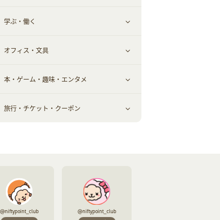
学ぶ・働く
美容・ダイエット用品
スポーツ・フィットネス
車情報・カーシェア・レンタル
すべて見る
オフィス・文具
脱毛用品
日用品・薬局・からだ
お役立ち
ギフト・贈答品
すべて見る
本・ゲーム・趣味・エンタメ
美容食品
生活雑貨・家具インテリア
フラワー
習い事・学習・学校
すべて見る
旅行・チケット・クーポン
赤ちゃん・こども・マタニティ
オフィス・文具
すべて見る
ペット
ゲーム・趣味
すべて見る
ふるさと納税
音楽・シネマ・エンタメ
旅行・レジャー・航空券・宿泊
本
チケット・クーポン・チラシ
@niftypoint_club
@niftypoint_club