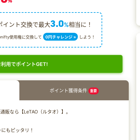
%
3.0
ポイント交換で最大
%
相当に！
@nifty使用権に交換して
0円チャレンジ »
しよう！
利用でポイントGET!
ポイント獲得条件
重要
通販なら【LeTAO（ルタオ）】。
ーにもピッタリ！
！