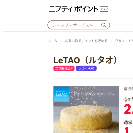
ホーム
お買い物でポイントを貯める
グルメ・ド
LeTAO（ルタオ）
獲得
@n
2
通常
1