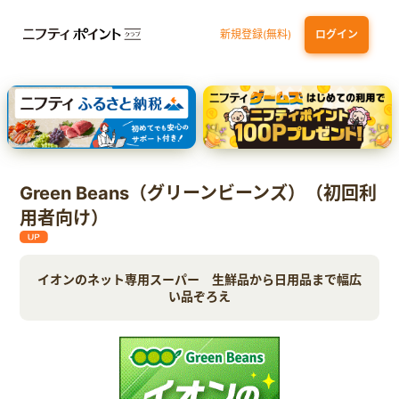
新規登録(無料)
ログイン
dカード GOLD
三井住友カード ゴールド（NL）（家族カード発行）
【実質初月無料】DMM | Disney+(ディズニープラス) セットプラン
SBI証券 確定拠出年金（iDeCo）
Green Beans（グリーンビーンズ）（初回利
用者向け）
イオンのネット専用スーパー 生鮮品から日用品まで幅広
い品ぞろえ