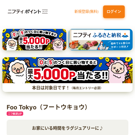
新規登録(無料)
ログイン
三井住友カード（NL）オーロラデザイン
【三井住友銀行口座お持ちの方専用】Olive口座切替
P-one Wiz
ライフカードビジネスライトプラス
dカード
本日は対象日です！
（毎月エントリー必須）
Foo Tokyo（フートウキョウ）
お家にいる時間をラグジュアリーに♪