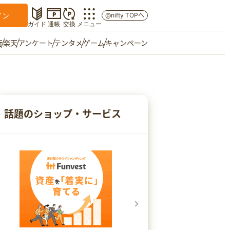
イン
@nifty TOPへ
ガイド
通帳
交換
メニュー
行
楽天
アンケート
テンタメ
ゲーム
キャンペーン
マイショップ
友達紹介
話題のショップ・サービス
ご意見箱