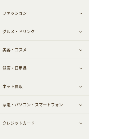
ファッション
すべて見る
グルメ・ドリンク
総合通販
すべて見る
美容・コスメ
ファッション
すべて見る
健康・日用品
インナー・下着
グルメ
すべて見る
ネット買取
スーツ・フォーマル
お酒
ヘアケア
すべて見る
家電・パソコン・スマートフォン
食材宅配
エステ・サロン
スポーツ・フィットネス
すべて見る
クレジットカード
ウォーターサーバー
メンズ美容
日用品・薬局・からだ
ネット買取
すべて見る