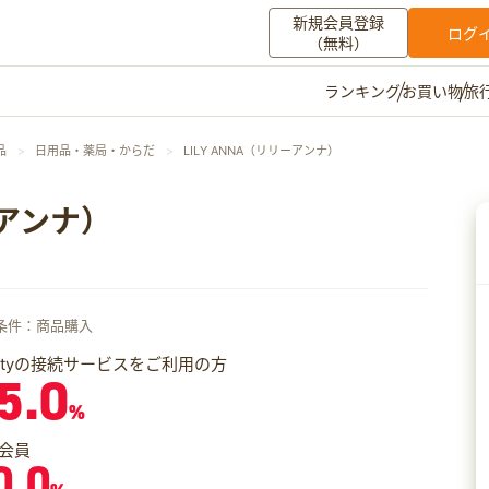
新規会員登録
ログ
（無料）
お買い物
旅
ランキング
マイメニュー
品
日用品・薬局・からだ
LILY ANNA（リリーアンナ）
ポイント通帳
ポイント交換
登録情報
ーアンナ）
その他
お知らせ
初心者ガイド
よくある質問
条件：商品購入
キャンペーン
お問い合わせ
iftyの接続サービスをご利用の方
5.0
ログイン
%
会員
0.0