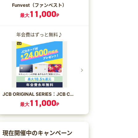
Funvest（ファンベスト）
11,000
最大
P
年会費はずっと無料♪
JCB ORIGINAL SERIES：JCB CARD W/JCB CARD W plus L
11,000
最大
P
現在開催中のキャンペーン