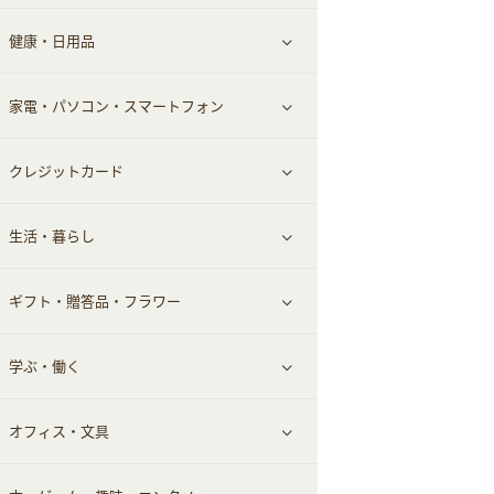
健康・日用品
インナー・下着
グルメ
すべて見る
家電・パソコン・スマートフォン
靴・フットウェア
ドリンク
スキンケア
すべて見る
クレジットカード
小物・かばん
お酒
メイクアップ
健康食品｜青汁・飲料
すべて見る
生活・暮らし
スーツ・フォーマル
食材宅配
ヘアケア
健康食品｜乳酸菌・ケフィア
家電・パソコン・ソフトウェア
すべて見る
ギフト・贈答品・フラワー
メンズ美容
健康食品｜その他
スマホ・携帯電話・SIM
クレジットカード
すべて見る
学ぶ・働く
美容・ダイエット用品
スポーツ・フィットネス
車情報・カーシェア・レンタル
すべて見る
オフィス・文具
脱毛用品
日用品・薬局・からだ
お役立ち
ギフト・贈答品
すべて見る