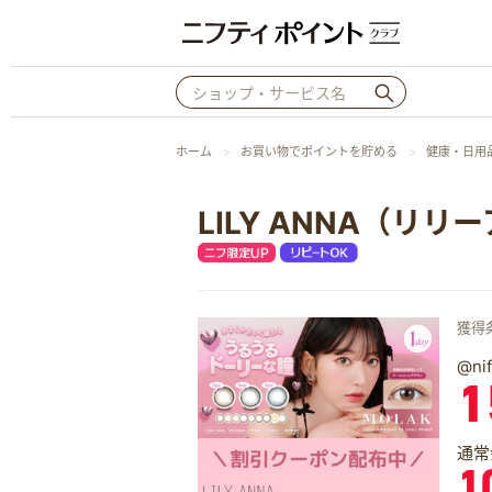
ホーム
お買い物でポイントを貯める
健康・日用
LILY ANNA（リリ
獲得
@n
1
通常
1