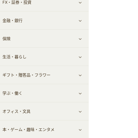
FX・証券・投資
家電・パソコン・ソフトウェア
すべて見る
金融・銀行
通信・レンタルサーバー
クレジットカード
すべて見る
保険
スマホアプリ
FX
すべて見る
生活・暮らし
スマホ・携帯電話・SIM
証券
銀行・ネット銀行
すべて見る
ギフト・贈答品・フラワー
定額制有料コンテンツ
仮想通貨
キャッシング・ローン
保険相談・面談
すべて見る
学ぶ・働く
その他投資
その他金融
住まい・暮らし
すべて見る
オフィス・文具
不動産
ギフト・贈答品
すべて見る
本・ゲーム・趣味・エンタメ
引越し
習い事・学習・学校
すべて見る