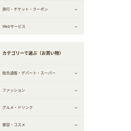
旅行・チケット・クーポン
エコ・エネルギー
仕事・転職
オフィス・文具
すべて見る
Webサービス
車情報・カーシェア・レンタル
ゲーム・趣味
すべて見る
中古車
音楽・シネマ・エンタメ
旅行・レジャー・航空券・宿泊
すべて見る
カテゴリーで選ぶ（お買い物）
結婚・恋愛
本
チケット・クーポン・チラシ
Webサービス(コミュニティ)
総合通販・デパート・スーパー
お役立ち
ファッション
すべて見る
赤ちゃん・こども・マタニティ
グルメ・ドリンク
総合通販
すべて見る
ペット
美容・コスメ
デパート・スーパー
ファッション
すべて見る
ふるさと納税