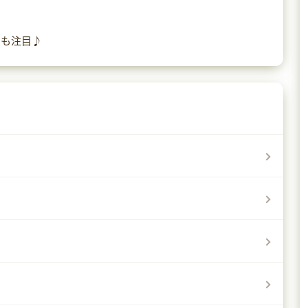
。
品も注目♪