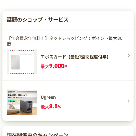
話題のショップ・サービス
【年会費永年無料！】ネットショッピングでポイント最大30
倍！
エポスカード【最短1週間程度付与】
9,000
最大
P
Ugreen
8.5
最大
%
現在開催中のキャンペーン