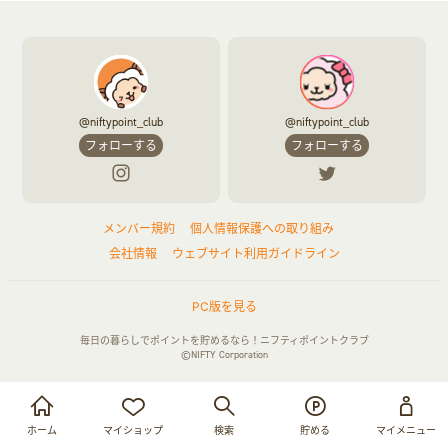
@niftypoint_club
@niftypoint_club
フォローする
フォローする
メンバー規約
個人情報保護への取り組み
会社情報
ウェブサイト利用ガイドライン
PC版を見る
毎日の暮らしでポイントを貯めるなら！ニフティポイントクラブ
©NIFTY Corporation
お買い物・サービス利用で貯める
ログイン
ホーム
マイショップ
検索
貯める
マイメニュー