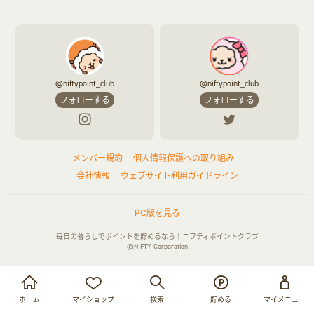
@niftypoint_club
@niftypoint_club
フォローする
フォローする
メンバー規約
個人情報保護への取り組み
会社情報
ウェブサイト利用ガイドライン
PC版を見る
毎日の暮らしでポイントを貯めるなら！ニフティポイントクラブ
©NIFTY Corporation
お買い物・サービス利用で貯める
ログイン
ホーム
マイショップ
検索
貯める
マイメニュー