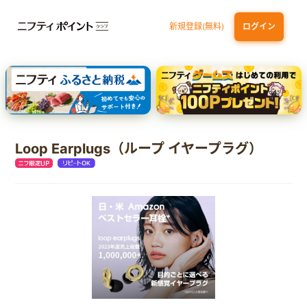
新規登録(無料)
ログイン
三井住友カード ゴールド（NL）（家族カード発行）
dカード GOLD
【実質初月無料】DMM | Disney+(ディズニープラス) セットプラン
SBI証券 確定拠出年金（iDeCo）
Loop Earplugs（ループ イヤープラグ）