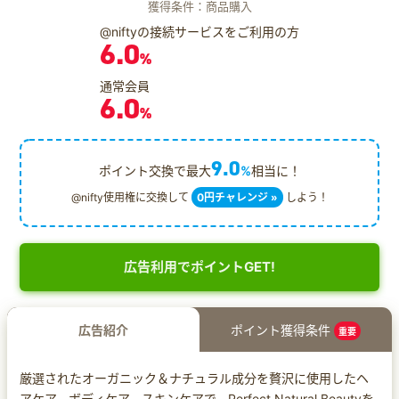
獲得条件：商品購入
@niftyの接続サービスをご利用の方
6.0
%
通常会員
6.0
%
9.0
ポイント交換で最大
%
相当に！
@nifty使用権に交換して
0円チャレンジ »
しよう！
広告利用でポイントGET!
広告紹介
ポイント獲得条件
重要
厳選されたオーガニック＆ナチュラル成分を贅沢に使用したヘ
アケア、ボディケア、スキンケアで、Perfect Natural Beautyを