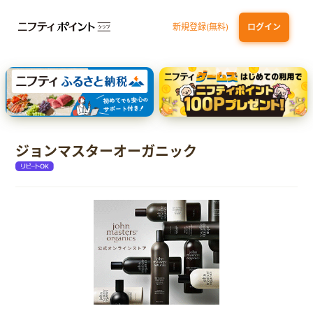
新規登録(無料)
ログイン
エポスカード【最短1週間程度付与】
【親権者さまの代理申込専用】三井住友銀行Oliveお子さま用口座
三井住友カード（NL）
ジョンマスターオーガニック