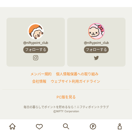
@niftypoint_club
@niftypoint_club
フォローする
フォローする
メンバー規約
個人情報保護への取り組み
会社情報
ウェブサイト利用ガイドライン
PC版を見る
毎日の暮らしでポイントを貯めるなら！ニフティポイントクラブ
©NIFTY Corporation
お買い物・サービス利用で貯める
ログイン