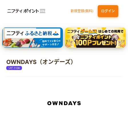
新規登録(無料)
ログイン
dカード
九州カードNEXT
JCB ORIGINAL SERIES：JCBカード S
三井住友カード ゴールド（NL）（家族カード発行）
【実質初月無料】DMM | Disney+(ディズニープラス) セットプラン
OWNDAYS（オンデーズ）