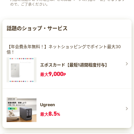
ので、ご了承ください。
話題のショップ・サービス
【年会費永年無料！】ネットショッピングでポイント最大30
倍！
エポスカード【最短1週間程度付与】
9,000
最大
P
Ugreen
8.5
最大
%