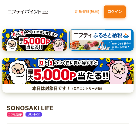
新規登録(無料)
ログイン
三井住友カード（NL）オーロラデザイン
【三井住友銀行口座お持ちの方専用】Olive口座切替
P-one Wiz
ライフカードビジネスライトプラス
dカード
本日は対象日です！
（毎月エントリー必須）
SONOSAKI LIFE