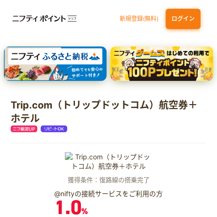
新規登録(無料)
ログイン
dカード GOLD
三井住友カード ゴールド（NL）（家族カード発行）
【実質初月無料】DMM | Disney+(ディズニープラス) セットプラン
SBI証券 確定拠出年金（iDeCo）
Trip.com（トリップドットコム）航空券＋
ホテル
獲得条件：復路線の搭乗完了
@niftyの接続サービスをご利用の方
1.0
%