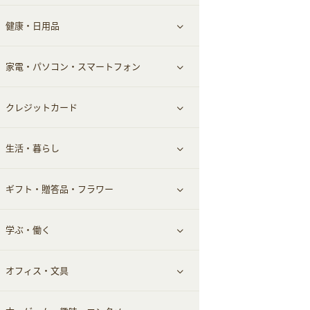
健康・日用品
インナー・下着
グルメ
すべて見る
家電・パソコン・スマートフォン
靴・フットウェア
ドリンク
スキンケア
すべて見る
クレジットカード
小物・かばん
お酒
メイクアップ
健康食品｜青汁・飲料
すべて見る
生活・暮らし
スーツ・フォーマル
食材宅配
ヘアケア
健康食品｜乳酸菌・ケフィア
家電・パソコン・ソフトウェア
すべて見る
ギフト・贈答品・フラワー
メンズ美容
健康食品｜その他
スマホ・携帯電話・SIM
クレジットカード
すべて見る
学ぶ・働く
美容・ダイエット用品
スポーツ・フィットネス
車情報・カーシェア・レンタル
すべて見る
オフィス・文具
脱毛用品
日用品・薬局・からだ
お役立ち
ギフト・贈答品
すべて見る