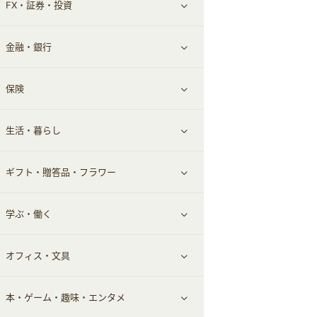
FX・証券・投資
家電・パソコン・ソフトウェア
すべて見る
金融・銀行
通信・レンタルサーバー
クレジットカード
すべて見る
保険
スマホアプリ
FX
すべて見る
生活・暮らし
スマホ・携帯電話・SIM
証券
銀行・ネット銀行
すべて見る
ギフト・贈答品・フラワー
定額制有料コンテンツ
仮想通貨
キャッシング・ローン
保険相談・面談
すべて見る
学ぶ・働く
その他投資
その他金融
住まい・暮らし
すべて見る
オフィス・文具
不動産
ギフト・贈答品
すべて見る
本・ゲーム・趣味・エンタメ
引越し
習い事・学習・学校
すべて見る