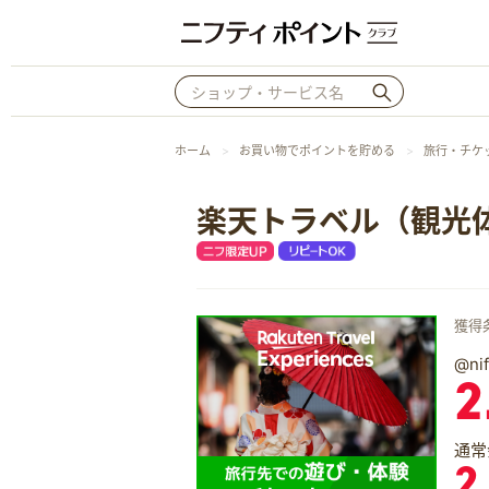
ホーム
お買い物でポイントを貯める
旅行・チケ
楽天トラベル（観光
獲得
@n
2
通常
2