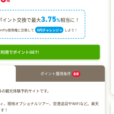
%
3.75
ポイント交換で最大
%
相当に！
@nifty使用権に交換して
0円チャレンジ »
しよう！
利用でポイントGET!
ポイント獲得条件
重要
外の観光体験予約サイトです。
ィ、現地オプショナルツアー、空港送迎やWiFiなど。楽天
ます！