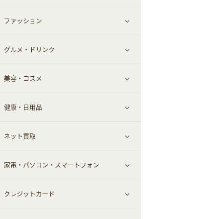
ファッション
すべて見る
グルメ・ドリンク
総合通販
すべて見る
美容・コスメ
ファッション
すべて見る
健康・日用品
インナー・下着
グルメ
すべて見る
ネット買取
スーツ・フォーマル
お酒
ヘアケア
すべて見る
家電・パソコン・スマートフォン
食材宅配
エステ・サロン
スポーツ・フィットネス
すべて見る
クレジットカード
ウォーターサーバー
メンズ美容
日用品・薬局・からだ
ネット買取
すべて見る