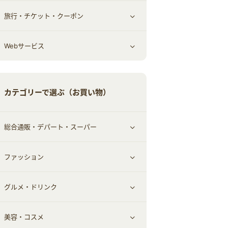
旅行・チケット・クーポン
エコ・エネルギー
仕事・転職
オフィス・文具
すべて見る
Webサービス
車情報・カーシェア・レンタル
ゲーム・趣味
すべて見る
中古車
音楽・シネマ・エンタメ
旅行・レジャー・航空券・宿泊
すべて見る
カテゴリーで選ぶ（お買い物）
結婚・恋愛
本
チケット・クーポン・チラシ
Webサービス(コミュニティ)
総合通販・デパート・スーパー
お役立ち
ファッション
すべて見る
赤ちゃん・こども・マタニティ
グルメ・ドリンク
総合通販
すべて見る
ペット
美容・コスメ
デパート・スーパー
ファッション
すべて見る
ふるさと納税