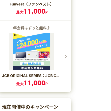
Funvest（ファンベスト）
11,000
最大
P
年会費はずっと無料♪
JCB ORIGINAL SERIES：JCB CARD W/JCB CARD W plus L
11,000
最大
P
現在開催中のキャンペーン