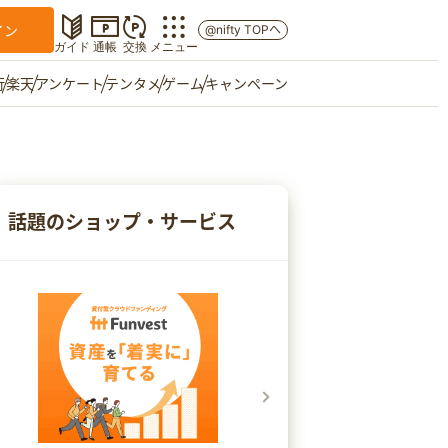
イン
@nifty TOPへ
ガイド
通帳
交換
メニュー
行
楽天
アンケート
テンタメ
ゲーム
キャンペーン
マイショップ
友達紹介
話題のショップ・サービス
ご意見箱