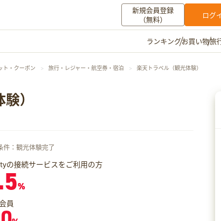
新規会員登録
ログ
（無料）
お買い物
旅
ランキング
マイメニュー
ット・クーポン
旅行・レジャー・航空券・宿泊
楽天トラベル（観光体験）
ポイント通帳
ポイント交換
登録情報
体験）
その他
お知らせ
初心者ガイド
よくある質問
条件：観光体験完了
キャンペーン
お問い合わせ
iftyの接続サービスをご利用の方
.5
ログイン
%
会員
.0