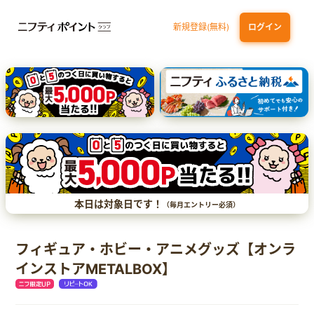
新規登録(無料)
ログイン
三井住友カード（NL）オーロラデザイン
【三井住友銀行口座お持ちの方専用】Olive口座切替
P-one Wiz
ライフカードビジネスライトプラス
dカード
本日は対象日です！
（毎月エントリー必須）
フィギュア・ホビー・アニメグッズ【オンラ
インストアMETALBOX】