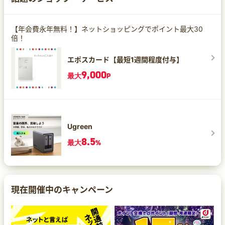
【年会費永年無料！】ネットショッピングでポイント最大30
倍！
エポスカード【最短1週間程度付与】
9,000
最大
P
Ugreen
8.5
最大
%
現在開催中のキャンペーン