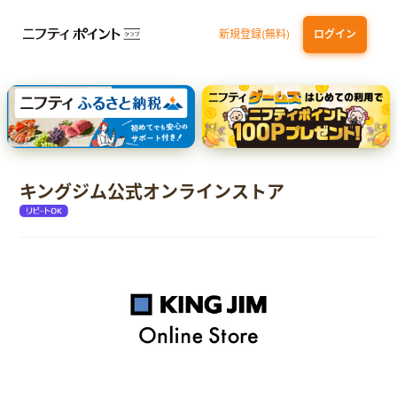
新規登録(無料)
ログイン
dカード
九州カードNEXT
JCB ORIGINAL SERIES：JCBカード S
三井住友カード ゴールド（NL）（家族カード発行）
【実質初月無料】DMM | Disney+(ディズニープラス) セットプラン
キングジム公式オンラインストア