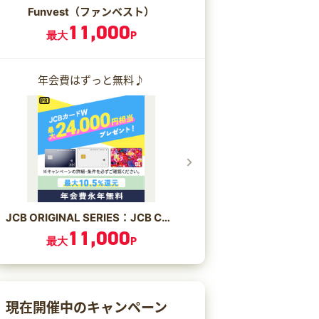
Funvest（ファンベスト）
11,000
最大
P
年会費はずっと無料♪
JCB ORIGINAL SERIES：JCB CARD W/JCB CARD W plus L
11,000
最大
P
現在開催中のキャンペーン