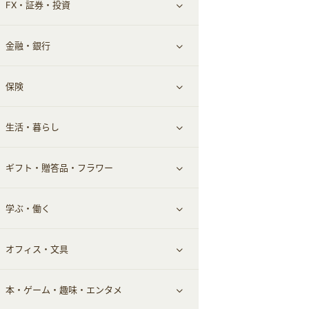
FX・証券・投資
家電・パソコン・ソフトウェア
すべて見る
金融・銀行
通信・レンタルサーバー
クレジットカード
すべて見る
保険
スマホアプリ
FX
すべて見る
生活・暮らし
スマホ・携帯電話・SIM
証券
銀行・ネット銀行
すべて見る
ギフト・贈答品・フラワー
定額制有料コンテンツ
仮想通貨
キャッシング・ローン
保険相談・面談
すべて見る
学ぶ・働く
その他投資
その他金融
住まい・暮らし
すべて見る
オフィス・文具
不動産
ギフト・贈答品
すべて見る
本・ゲーム・趣味・エンタメ
引越し
習い事・学習・学校
すべて見る