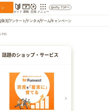
イン
@nifty TOPへ
ガイド
通帳
交換
メニュー
行
楽天
アンケート
テンタメ
ゲーム
キャンペーン
ル予約
マイショップ
友達紹介
話題のショップ・サービス
ご意見箱