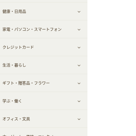
健康・日用品
インナー・下着
グルメ
すべて見る
家電・パソコン・スマートフォン
靴・フットウェア
ドリンク
スキンケア
すべて見る
クレジットカード
小物・かばん
お酒
メイクアップ
健康食品｜青汁・飲料
すべて見る
生活・暮らし
スーツ・フォーマル
食材宅配
ヘアケア
健康食品｜乳酸菌・ケフィア
家電・パソコン・ソフトウェア
すべて見る
ギフト・贈答品・フラワー
メンズ美容
健康食品｜その他
スマホ・携帯電話・SIM
クレジットカード
すべて見る
学ぶ・働く
美容・ダイエット用品
スポーツ・フィットネス
車情報・カーシェア・レンタル
すべて見る
オフィス・文具
脱毛用品
日用品・薬局・からだ
お役立ち
ギフト・贈答品
すべて見る