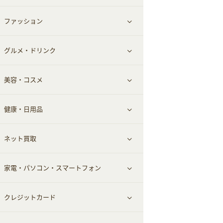
ファッション
すべて見る
グルメ・ドリンク
総合通販
すべて見る
美容・コスメ
ファッション
すべて見る
健康・日用品
インナー・下着
グルメ
すべて見る
ネット買取
スーツ・フォーマル
お酒
ヘアケア
すべて見る
家電・パソコン・スマートフォン
食材宅配
エステ・サロン
スポーツ・フィットネス
すべて見る
クレジットカード
ウォーターサーバー
メンズ美容
日用品・薬局・からだ
ネット買取
すべて見る