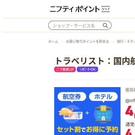
ホーム
お買い物でポイントを貯める
旅行・チケ
トラベリスト：国内
獲得
@n
4
通常
4