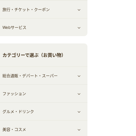
旅行・チケット・クーポン
エコ・エネルギー
仕事・転職
オフィス・文具
すべて見る
Webサービス
車情報・カーシェア・レンタル
ゲーム・趣味
すべて見る
中古車
音楽・シネマ・エンタメ
旅行・レジャー・航空券・宿泊
すべて見る
カテゴリーで選ぶ（お買い物）
結婚・恋愛
本
チケット・クーポン・チラシ
Webサービス(コミュニティ)
総合通販・デパート・スーパー
お役立ち
ファッション
すべて見る
赤ちゃん・こども・マタニティ
グルメ・ドリンク
総合通販
すべて見る
ペット
美容・コスメ
デパート・スーパー
ファッション
すべて見る
ふるさと納税