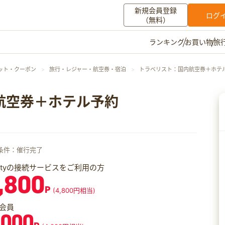
新規会員登録
ログ
（無料）
お買い物
旅
ランキング
マイメニュー
ット・クーポン
旅行・レジャー・航空券・宿泊
トラベリスト：国内航空券＋ホテ
ポイント通帳
ポイント交換
登録情報
航空券＋ホテル予約
その他
お知らせ
初心者ガイド
よくある質問
条件：催行完了
キャンペーン
お問い合わせ
iftyの接続サービスをご利用の方
,800
ログイン
P
(4,800円相当)
会員
,000