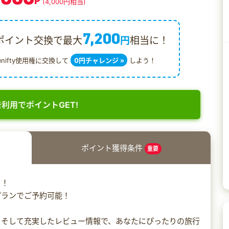
P
(4,000円相当)
7,200
ポイント交換で最大
円
相当に！
@nifty使用権に交換して
0円チャレンジ »
しよう！
利用でポイントGET!
ポイント獲得条件
重要
】！
プランでご予約可能！
、そして充実したレビュー情報で、あなたにぴったりの旅行