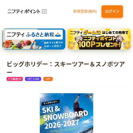
新規登録(無料)
ログイン
dカード
九州カードNEXT
JCB ORIGINAL SERIES：JCBカード S
三井住友カード ゴールド（NL）（家族カード発行）
【実質初月無料】DMM | Disney+(ディズニープラス) セットプラン
ビッグホリデー：スキーツアー＆スノボツア
ー