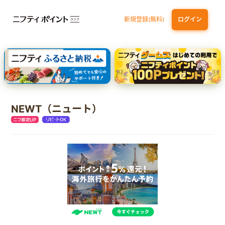
新規登録(無料)
ログイン
dカード
九州カードNEXT
JCB ORIGINAL SERIES：JCBカード S
三井住友カード ゴールド（NL）（家族カード発行）
【実質初月無料】DMM | Disney+(ディズニープラス) セットプラン
NEWT（ニュート）