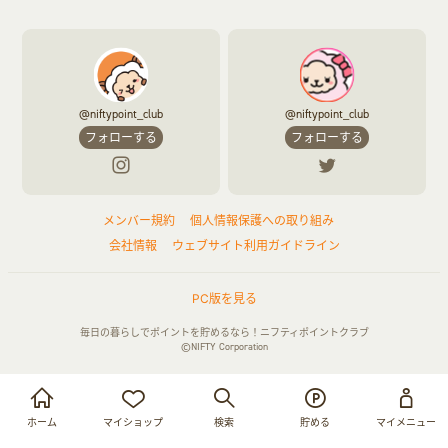
@niftypoint_club
@niftypoint_club
フォローする
フォローする
メンバー規約
個人情報保護への取り組み
会社情報
ウェブサイト利用ガイドライン
PC版を見る
毎日の暮らしでポイントを貯めるなら！ニフティポイントクラブ
©NIFTY Corporation
お買い物・サービス利用で貯める
ログイン
ホーム
マイショップ
検索
貯める
マイメニュー