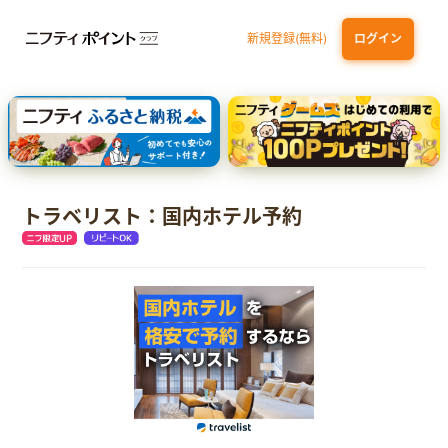
新規登録(無料)
ログイン
dカード GOLD
三井住友カード ゴールド（NL）（家族カード発行）
【実質初月無料】DMM | Disney+(ディズニープラス) セットプラン
SBI証券 確定拠出年金（iDeCo）
トラベリスト：国内ホテル予約