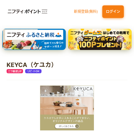
新規登録(無料)
ログイン
dカード
九州カードNEXT
JCB ORIGINAL SERIES：JCBカード S
三井住友カード ゴールド（NL）（家族カード発行）
【実質初月無料】DMM | Disney+(ディズニープラス) セットプラン
KEYCA（ケユカ）