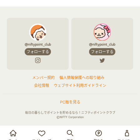
@niftypoint_club
@niftypoint_club
フォローする
フォローする
メンバー規約
個人情報保護への取り組み
会社情報
ウェブサイト利用ガイドライン
PC版を見る
毎日の暮らしでポイントを貯めるなら！ニフティポイントクラブ
©NIFTY Corporation
お買い物・サービス利用で貯める
ログイン