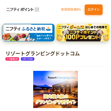
新規登録(無料)
ログイン
三井住友カード ゴールド（NL）（家族カード発行）
dカード GOLD
【実質初月無料】DMM | Disney+(ディズニープラス) セットプラン
SBI証券 確定拠出年金（iDeCo）
リゾートグランピングドットコム