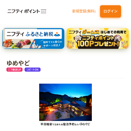
新規登録(無料)
ログイン
dカード
九州カードNEXT
JCB ORIGINAL SERIES：JCBカード S
三井住友カード ゴールド（NL）（家族カード発行）
【実質初月無料】DMM | Disney+(ディズニープラス) セットプラン
ゆめやど