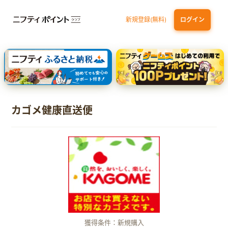
新規登録(無料)
ログイン
三井住友カード ゴールド（NL）（家族カード発行）
dカード GOLD
【実質初月無料】DMM | Disney+(ディズニープラス) セットプラン
SBI証券 確定拠出年金（iDeCo）
カゴメ健康直送便
獲得条件：新規購入