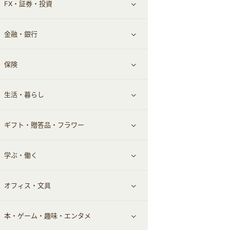
FX・証券・投資
家電・パソコン・ソフトウェア
すべて見る
金融・銀行
通信・レンタルサーバー
クレジットカード
すべて見る
保険
スマホアプリ
FX
すべて見る
生活・暮らし
スマホ・携帯電話・SIM
証券
銀行・ネット銀行
すべて見る
ギフト・贈答品・フラワー
定額制有料コンテンツ
仮想通貨
キャッシング・ローン
保険相談・面談
すべて見る
学ぶ・働く
その他投資
その他金融
住まい・暮らし
すべて見る
オフィス・文具
不動産
ギフト・贈答品
すべて見る
本・ゲーム・趣味・エンタメ
引越し
習い事・学習・学校
すべて見る