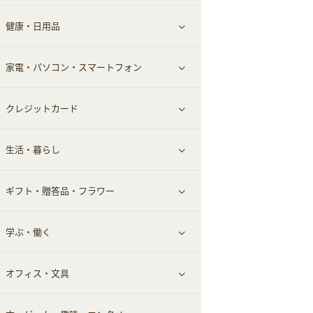
健康・日用品
インナー・下着
グルメ
すべて見る
家電・パソコン・スマートフォン
靴・フットウェア
ドリンク
スキンケア
すべて見る
クレジットカード
小物・かばん
お酒
メイクアップ
健康食品｜青汁・飲料
すべて見る
生活・暮らし
スーツ・フォーマル
食材宅配
ヘアケア
健康食品｜乳酸菌・ケフィア
家電・パソコン・ソフトウェア
すべて見る
ギフト・贈答品・フラワー
メンズ美容
健康食品｜その他
スマホ・携帯電話・SIM
クレジットカード
すべて見る
学ぶ・働く
美容・ダイエット用品
スポーツ・フィットネス
車情報・カーシェア・レンタル
すべて見る
オフィス・文具
脱毛用品
日用品・薬局・からだ
お役立ち
ギフト・贈答品
すべて見る