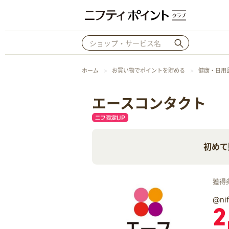
ホーム
お買い物でポイントを貯める
健康・日用
エースコンタクト
初めて
獲得
@n
2