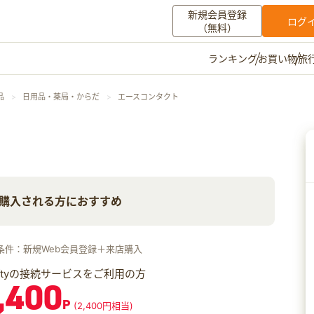
新規会員登録
ログ
（無料）
お買い物
旅
ランキング
マイメニュー
品
日用品・薬局・からだ
エースコンタクト
ポイント通帳
ポイント交換
登録情報
その他
購入される方におすすめ
お知らせ
初心者ガイド
よくある質問
キャンペーン
お問い合わせ
条件：新規Web会員登録＋来店購入
ログイン
iftyの接続サービスをご利用の方
,400
P
(2,400円相当)