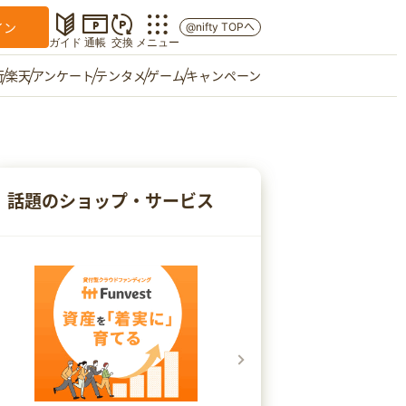
イン
@nifty TOPへ
ガイド
通帳
交換
メニュー
行
楽天
アンケート
テンタメ
ゲーム
キャンペーン
マイショップ
友達紹介
話題のショップ・サービス
ご意見箱