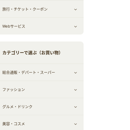
旅行・チケット・クーポン
エコ・エネルギー
仕事・転職
オフィス・文具
すべて見る
Webサービス
車情報・カーシェア・レンタル
ゲーム・趣味
すべて見る
中古車
音楽・シネマ・エンタメ
旅行・レジャー・航空券・宿泊
すべて見る
カテゴリーで選ぶ（お買い物）
結婚・恋愛
本
チケット・クーポン・チラシ
Webサービス(コミュニティ)
総合通販・デパート・スーパー
お役立ち
ファッション
すべて見る
赤ちゃん・こども・マタニティ
グルメ・ドリンク
総合通販
すべて見る
ペット
美容・コスメ
デパート・スーパー
ファッション
すべて見る
ふるさと納税