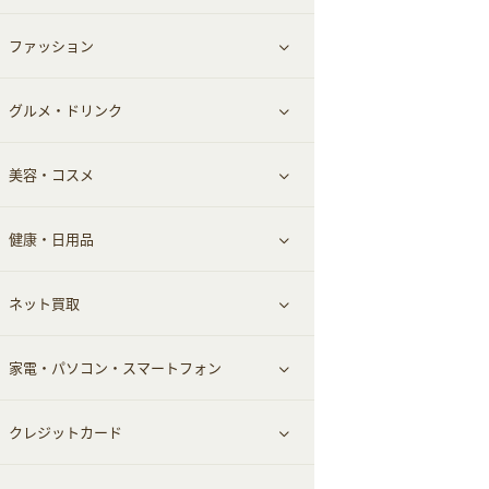
ファッション
すべて見る
グルメ・ドリンク
総合通販
すべて見る
美容・コスメ
ファッション
すべて見る
健康・日用品
インナー・下着
グルメ
すべて見る
ネット買取
スーツ・フォーマル
お酒
ヘアケア
すべて見る
家電・パソコン・スマートフォン
食材宅配
エステ・サロン
スポーツ・フィットネス
すべて見る
クレジットカード
ウォーターサーバー
メンズ美容
日用品・薬局・からだ
ネット買取
すべて見る