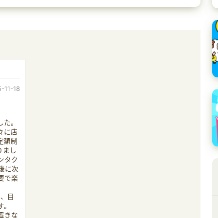
-11-18
した。
々に店
定額制
りまし
ンタク
後に次
要で楽
が、目
す。
置きな