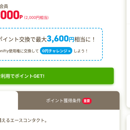
会員
,000
P
(2,000円相当)
3,600
ポイント交換で最大
円
相当に！
@nifty使用権に交換して
0円チャレンジ »
しよう！
利用でポイントGET!
ポイント獲得条件
重要
構えるエースコンタクト。