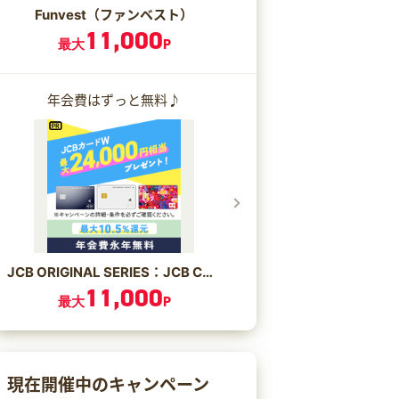
Funvest（ファンベスト）
11,000
最大
P
年会費はずっと無料♪
JCB ORIGINAL SERIES：JCB CARD W/JCB CARD W plus L
11,000
最大
P
現在開催中のキャンペーン