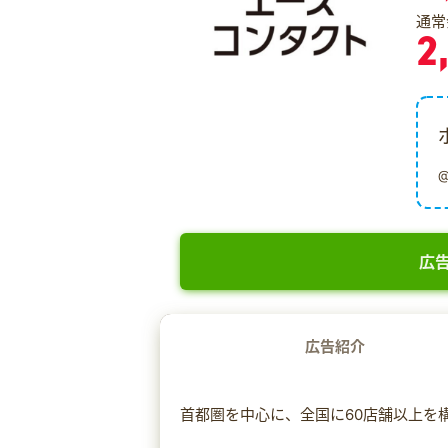
通常
2
広告
広告紹介
首都圏を中心に、全国に60店舗以上を