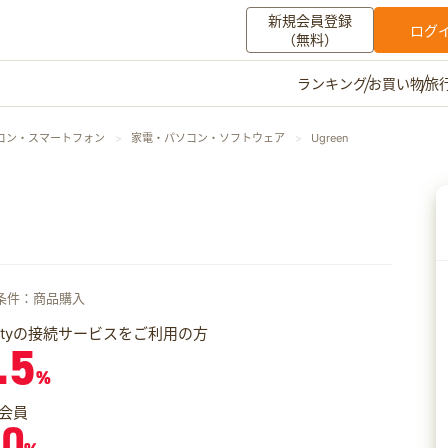
新規会員登録
ログ
（無料）
お買い物
旅
ランキング
マイメニュー
コン・スマートフォン
家電・パソコン・ソフトウェア
Ugreen
ポイント通帳
ポイント交換
登録情報
その他
お知らせ
初心者ガイド
よくある質問
条件：商品購入
キャンペーン
お問い合わせ
iftyの接続サービスをご利用の方
.5
ログイン
%
会員
.0