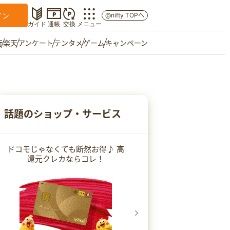
イン
@nifty TOPへ
ガイド
通帳
交換
メニュー
行
楽天
アンケート
テンタメ
ゲーム
キャンペーン
マイショップ
友達紹介
話題のショップ・サービス
ご意見箱
ドコモじゃなくても断然お得♪ 高
還元クレカならコレ！