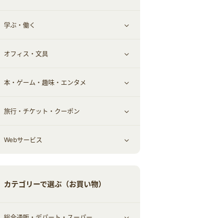
学ぶ・働く
その他投資
その他金融
住まい・暮らし
すべて見る
オフィス・文具
不動産
ギフト・贈答品
すべて見る
本・ゲーム・趣味・エンタメ
引越し
習い事・学習・学校
すべて見る
旅行・チケット・クーポン
エコ・エネルギー
仕事・転職
オフィス・文具
すべて見る
Webサービス
車情報・カーシェア・レンタル
ゲーム・趣味
すべて見る
中古車
音楽・シネマ・エンタメ
旅行・レジャー・航空券・宿泊
すべて見る
カテゴリーで選ぶ（お買い物）
結婚・恋愛
本
チケット・クーポン・チラシ
Webサービス(コミュニティ)
総合通販・デパート・スーパー