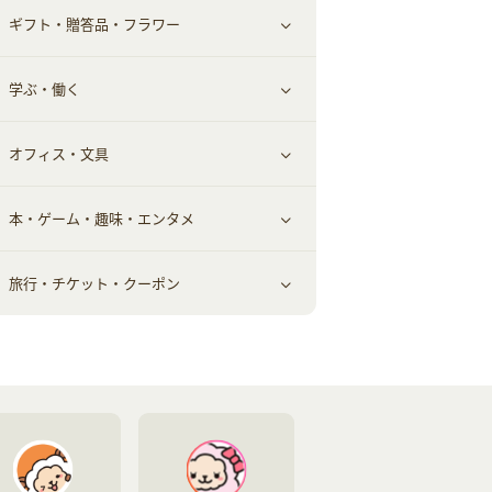
ギフト・贈答品・フラワー
メンズ美容
健康食品｜その他
スマホ・携帯電話・SIM
クレジットカード
すべて見る
学ぶ・働く
美容・ダイエット用品
スポーツ・フィットネス
車情報・カーシェア・レンタル
すべて見る
オフィス・文具
脱毛用品
日用品・薬局・からだ
お役立ち
ギフト・贈答品
すべて見る
本・ゲーム・趣味・エンタメ
美容食品
生活雑貨・家具インテリア
フラワー
習い事・学習・学校
すべて見る
旅行・チケット・クーポン
赤ちゃん・こども・マタニティ
オフィス・文具
すべて見る
ペット
ゲーム・趣味
すべて見る
ふるさと納税
音楽・シネマ・エンタメ
旅行・レジャー・航空券・宿泊
本
チケット・クーポン・チラシ