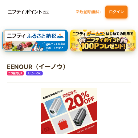
新規登録(無料)
ログイン
dカード
九州カードNEXT
JCB ORIGINAL SERIES：JCBカード S
三井住友カード ゴールド（NL）（家族カード発行）
【実質初月無料】DMM | Disney+(ディズニープラス) セットプラン
EENOUR（イーノウ）