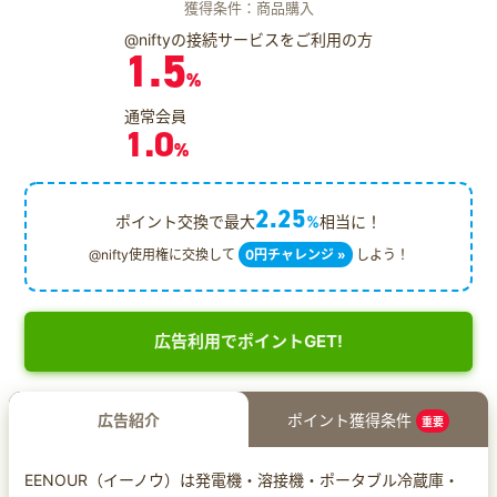
獲得条件：商品購入
@niftyの接続サービスをご利用の方
1.5
%
通常会員
1.0
%
2.25
ポイント交換で最大
%
相当に！
@nifty使用権に交換して
0円チャレンジ »
しよう！
広告利用でポイントGET!
広告紹介
ポイント獲得条件
重要
EENOUR（イーノウ）は発電機・溶接機・ポータブル冷蔵庫・