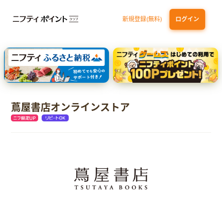
新規登録(無料)
ログイン
dカード
九州カードNEXT
JCB ORIGINAL SERIES：JCBカード S
三井住友カード ゴールド（NL）（家族カード発行）
【実質初月無料】DMM | Disney+(ディズニープラス) セットプラン
蔦屋書店オンラインストア