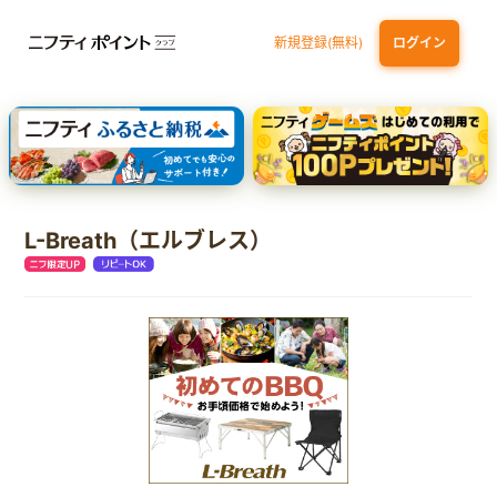
新規登録(無料)
ログイン
dカード
九州カードNEXT
JCB ORIGINAL SERIES：JCBカード S
三井住友カード ゴールド（NL）（家族カード発行）
【実質初月無料】DMM | Disney+(ディズニープラス) セットプラン
L-Breath（エルブレス）