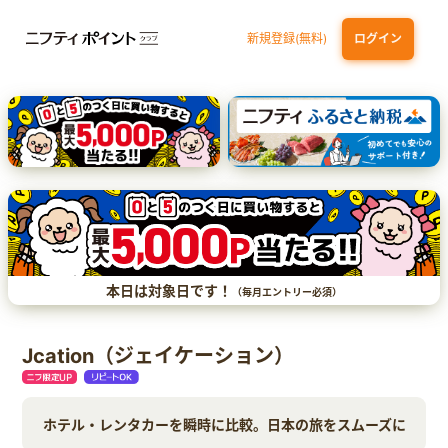
新規登録(無料)
ログイン
三井住友カード（NL）オーロラデザイン
【三井住友銀行口座お持ちの方専用】Olive口座切替
P-one Wiz
ライフカードビジネスライトプラス
dカード
本日は対象日です！
（毎月エントリー必須）
Jcation（ジェイケーション）
ホテル・レンタカーを瞬時に比較。日本の旅をスムーズに